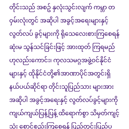
တိုင်းသည် အစဥ် နှလုံးသွင်းလျက် ကမ္ဘာ တ
ဝှမ်းလုံးတွင် အဆိုပါ အခွင့်အရေးများနှင့်
လွတ်လပ် ခွင့်များကို ရိုသေလေးစားကြစေရန်
ဆုံးမ သွန်သင်ခြင်းဖြင့် အားထုတ် ကြရမည်
ဟုလည်းကောင်း၊ ကုလသမဂ္ဂအဖွဲ့ဝင်နိုင်ငံ
များနှင့် ထိုနိုင်ငံတို့၏အာဏာပိုင်အတွင်းရှိ
နယ်ပယ်ဆိုင်ရာ တိုင်းသူပြည်သား များအား
အဆိုပါ အခွင့်အရေးနှင့် လွတ်လပ်ခွင့်များကို
ကျယ်ကျယ်ပြန့်ပြန့် ထိရောက်စွာ သိမှတ်ကျင့်
သုံး စောင့်စည်းကြစေရန် ပြည်တွင်းပြည်ပ