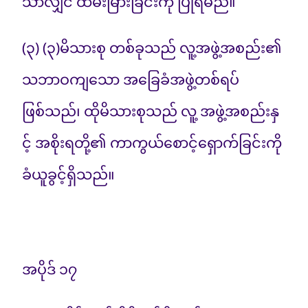
သာလျှင် ထိမ်းမြားခြင်းကို ပြုရမည်။
(၃) (၃)မိသားစု တစ်ခုသည် လူ့အဖွဲ့အစည်း၏
သဘာဝကျသော အခြေခံအဖွဲ့တစ်ရပ်
ဖြစ်သည်၊ ထိုမိသားစုသည် လူ့ အဖွဲ့အစည်းနှ
င့် အစိုးရတို့၏ ကာကွယ်စောင့်ရှောက်ခြင်းကို
ခံယူခွင့်ရှိသည်။
အပိုဒ် ၁၇