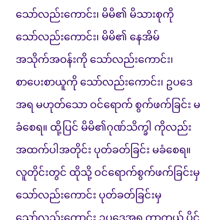
သော်လည်းကောင်း၊ မိမိ၏ မိသားစုကို
သော်လည်းကောင်း၊ မိမိ၏ နေအိမ်
အသိုက်အဝန်းကို သော်လည်းကောင်း၊
စာပေးစာယူကို သော်လည်းကောင်း၊ ဥပဒေ
အရ မဟုတ်သော ဝင်ရောက် စွက်ဖက်ခြင်း မ
ခံစေရ။ ထို့ပြင် မိမိ၏ဂုဏ်သိက္ခါ ကိုလည်း
အထက်ပါအတိုင်း ပုတ်ခတ်ခြင်း မခံစေရ။
လူတိုင်းတွင် ထိုသို့ ဝင်ရောက်စွက်ဖက်ခြင်းမှ
သော်လည်းကောင်း ပုတ်ခတ်ခြင်းမှ
သော်လည်းကောင်း ဥပဒေအရ ကာကွယ် ပိုင်