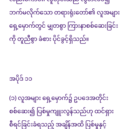
ဘက်မလိုက်သော တရားရုံးတော်၏ လူအများ
ရှေ့မှောက်တွင် မျှတစွာ ကြားနာစစ်ဆေးခြင်း
ကို တူညီစွာ ခံစား ပိုင်ခွင့်ရှိသည်။
အပိုဒ် ၁၁
(၁) လူအများ ရှေ့မှောက်၌ ဥပဒေအတိုင်း
စစ်ဆေး၍ ပြစ်မှုကျူးလွန်သည်ဟု ထင်ရှား
စီရင်ခြင်းခံရသည့် အချိန်အထိ ပြစ်မှုနှင့်