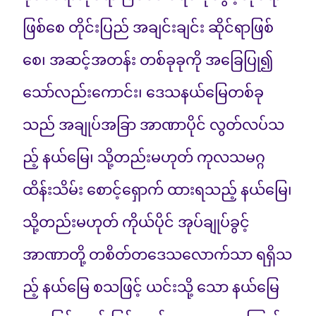
ဖြစ်စေ တိုင်းပြည် အချင်းချင်း ဆိုင်ရာဖြစ်
စေ၊ အဆင့်အတန်း တစ်ခုခုကို အခြေပြု၍
သော်လည်းကောင်း၊ ဒေသနယ်မြေတစ်ခု
သည် အချုပ်အခြာ အာဏာပိုင် လွတ်လပ်သ
ည့် နယ်မြေ၊ သို့တည်းမဟုတ် ကုလသမဂ္ဂ
ထိန်းသိမ်း စောင့်ရှောက် ထားရသည့် နယ်မြေ၊
သို့တည်းမဟုတ် ကိုယ်ပိုင် အုပ်ချုပ်ခွင့်
အာဏာတို့ တစိတ်တဒေသလောက်သာ ရရှိသ
ည့် နယ်မြေ စသဖြင့် ယင်းသို့ သော နယ်မြေ