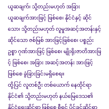
ယူဆချက်၊ သို့တည်းမဟုတ် အခြား
ယူဆချက်အားဖြင့် ဖြစ်စေ၊ နိုင်ငံနှင့် ဆိုင်
သော၊ သို့တည်းမဟုတ် လူမှုအဆင့်အတန်းနှင့်
ဆိုင်သော ဇစ်မြစ် အားဖြင့်ဖြစ်စေ၊ ပစ္စည်း
ဥစ္စာ ဂုဏ်အားဖြင့် ဖြစ်စေ၊ မျိုးရိုးဇာတိအားဖြ
င့် ဖြစ်စေ၊ အခြား အဆင့်အတန်း အားဖြင့်
ဖြစ်စေ ခွဲခြားခြင်းမရှိစေရ။
ထို့ပြင် လူတစ်ဦး တစ်ယောက် နေထိုင်ရာ
နိုင်ငံ၏ သို့တည်းမဟုတ် နယ်မြေဒေသ၏
နိုင်ငံရေးဆိုင်ရာ ဖြစ်စေ စီရင် ပိုင်ခွင့်ဆိုင်ရာ