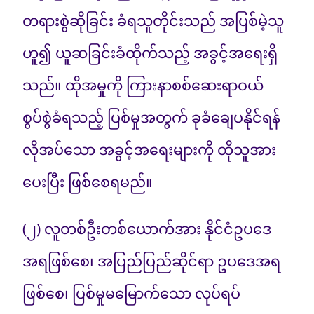
တရားစွဲဆိုခြင်း ခံရသူတိုင်းသည် အပြစ်မဲ့သူ
ဟူ၍ ယူဆခြင်းခံထိုက်သည့် အခွင့်အရေးရှိ
သည်။ ထိုအမှုကို ကြားနာစစ်ဆေးရာဝယ်
စွပ်စွဲခံရသည့် ပြစ်မှုအတွက် ခုခံချေပနိုင်ရန်
လိုအပ်သော အခွင့်အရေးများကို ထိုသူအား
ပေးပြီး ဖြစ်စေရမည်။
(၂) လူတစ်ဦးတစ်ယောက်အား နိုင်ငံဥပဒေ
အရဖြစ်စေ၊ အပြည်ပြည်ဆိုင်ရာ ဥပဒေအရ
ဖြစ်စေ၊ ပြစ်မှုမမြောက်သော လုပ်ရပ်