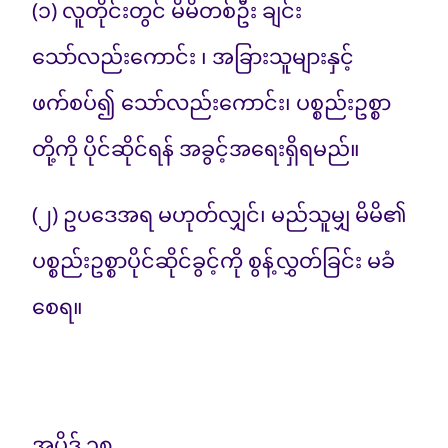
(၁) လူတိုင်းတွင် မိမိတစ်ဦး ချင်း
သော်လည်းကောင်း ၊ အခြားသူများနှင့်
ဖက်စပ်၍ သော်လည်းကောင်း၊ ပစ္စည်းဥစ္စာ
တို့ကို ပိုင်ဆိုင်ရန် အခွင့်အရေးရှိရမည်။
(၂) ဥပဒေအရ မဟုတ်လျှင်၊ မည်သူမျှ မိမိ၏
ပစ္စည်းဥစ္စာပိုင်ဆိုင်ခွင့်ကို စွန့်လွှတ်ခြင်း မခံ
စေရ။
အပိုဒ် ၁၈