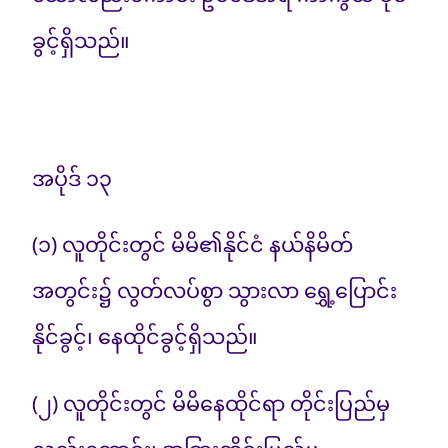
ခွင့်ရှိသည်။
အပိုဒ် ၁၃
(၁) လူတိုင်းတွင် မိမိ၏နိုင်ငံ နယ်နိမိတ်
အတွင်း၌ လွတ်လပ်စွာ သွားလာ ရွှေ့ပြောင်း
နိုင်ခွင့်၊ နေထိုင်ခွင့်ရှိသည်။
(၂) လူတိုင်းတွင် မိမိနေထိုင်ရာ တိုင်းပြည်မှ