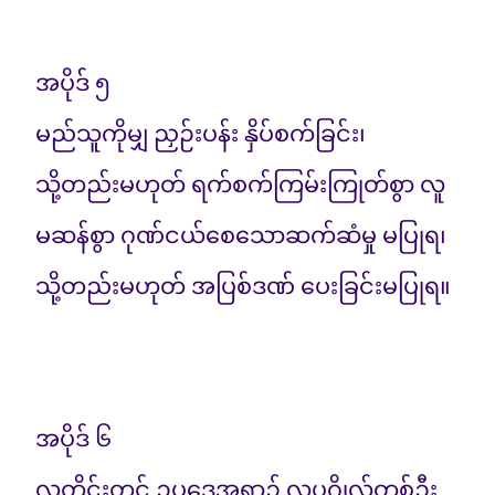
အပိုဒ် ၅
မည်သူကိုမျှ ညှဉ်းပန်း နှိပ်စက်ခြင်း၊
သို့တည်းမဟုတ် ရက်စက်ကြမ်းကြုတ်စွာ လူ
မဆန်စွာ ဂုဏ်ငယ်စေသောဆက်ဆံမှု မပြုရ၊
သို့တည်းမဟုတ် အပြစ်ဒဏ် ပေးခြင်းမပြုရ။
အပိုဒ် ၆
လူတိုင်းတွင် ဥပဒေအရာ၌ လူပုဂ္ဂိုလ်တစ်ဦး