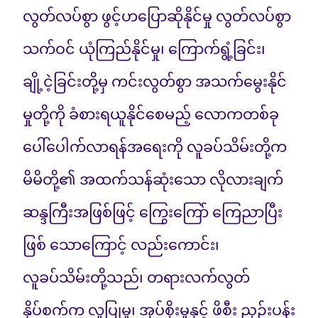
လွတ်လပ်စွာ ဖွင့်ဟပြောဆိုနိုင်မှု လွတ်လပ်စွာ
သက်ဝင် ယုံကြည်နိုင်မှု၊ ကြောက်ရွံ့ခြင်း၊
ချို့ငဲ့ခြင်းတို့မှ ကင်းလွတ်စွာ အသက်မွေးနိုင်
မှုတို့ကို ခံစားရယူနိုင်စေမည့် လောကတစ်ခု
ပေါ်ပေါက်လာရန်အရေးကို လူခပ်သိမ်းတို့က
မိမိတို့၏ အထက်သန်ဆုံးသော လိုလားချက်
ဆန္ဒကြီးအဖြစ်ဖြင့် ကြွေးကြော် ကြေညာပြီး
ဖြစ် သောကြောင့် လည်းကောင်း၊
လူခပ်သိမ်းတို့သည်၊ တရားလက်လွတ်
နှိပ်စက်က လူပြုမှု၊ အုပ်စိုးမှုနှင့် ဖိစီး ညှဉ်းပန်း