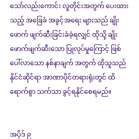
သော်လည်းကောင်း လူတိုင်းအတွက် ပေးထား
သည့် အခြေခံ အခွင့်အရေး များသည် ချိုး
ဖောက် ဖျက်ဆီးခြင်းခံခဲ့ရလျှင် ထိုသို့ ချိုး
ဖောက်ဖျက်ဆီးသော ပြုလုပ်မှုကြောင့် ဖြစ်
ပေါ်လာသော နစ်နာချက် အတွက် ထိုသူသည်
နိုင်ငံဆိုင်ရာ အာဏာပိုင်တရားရုံးတွင် ထိ
ရောက်စွာ သက်သာ ခွင့်ရနိုင်စေရမည်။
အပိုဒ် ၉