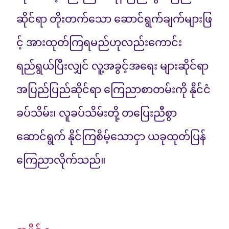
ဆိုင်ရာ တိုးတက်သော ဆောင်ရွက်ချက်များဖြ
င့် အားထုတ်ကြရမည်ဟုလည်းကောင်း
ရည်ရွယ်ပြီးလျှင် လူ့အခွင့်အရေး များဆိုင်ရာ
အပြည်ပြည်ဆိုင်ရာ ကြေညာစာတမ်းကို နိုင်ငံ
ခပ်သိမ်း၊ လူခပ်သိမ်းတို့ တပြေးညီစွာ
ဆောင်ရွက် နိုင်ကြစိမ့်သောငှာ ယခုထုတ်ပြန်
ကြေညာလိုက်သည်။