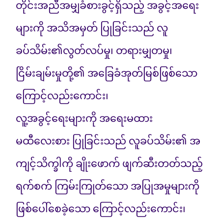
တိုင်းအညီအမျှခံစားခွင့်ရှိသည့် အခွင့်အရေး
များကို အသိအမှတ် ပြုခြင်းသည် လူ
ခပ်သိမ်း၏လွတ်လပ်မှု၊ တရားမျှတမှု၊
ငြိမ်းချမ်းမှုတို့၏ အခြေခံအုတ်မြစ်ဖြစ်သော
ကြောင့်လည်းကောင်း၊
လူ့အခွင့်ရေးများကို အရေးမထား
မထီလေးစား ပြုခြင်းသည် လူခပ်သိမ်း၏ အ
ကျင့်သိက္ခါကို ချိုးဖောက် ဖျက်ဆီးတတ်သည့်
ရက်စက် ကြမ်းကြုတ်သော အပြုအမှုများကို
ဖြစ်ပေါ်စေခဲ့သော ကြောင့်လည်းကောင်း၊