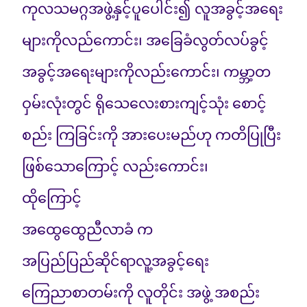
ကုလသမဂ္ဂအဖွဲ့နှင့်ပူပေါင်း၍ လူအခွင့်အရေး
များကိုလည်ကောင်း၊ အခြေခံလွတ်လပ်ခွင့်
အခွင့်အရေးများကိုလည်းကောင်း၊ ကမ္ဘာ့တ
ဝှမ်းလုံးတွင် ရိုသေလေးစားကျင့်သုံး စောင့်
စည်း ကြခြင်းကို အားပေးမည်ဟု ကတိပြုပြီး
ဖြစ်သောကြောင့် လည်းကောင်း၊
ထိုကြောင့်
အထွေထွေညီလာခံ က
အပြည်ပြည်ဆိုင်ရာလူ့အခွင့်ရေး
ကြေညာစာတမ်းကို လူတိုင်း အဖွဲ့ အစည်း