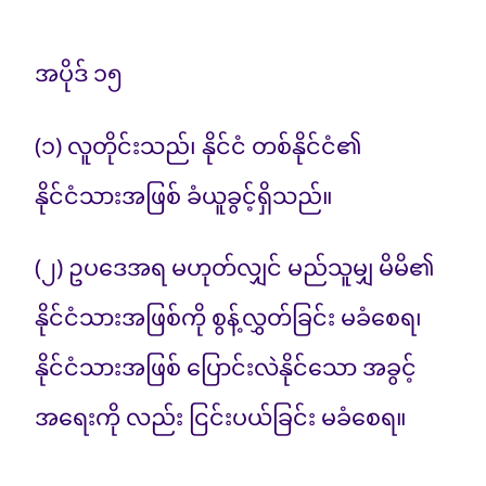
အပိုဒ် ၁၅
(၁) လူတိုင်းသည်၊ နိုင်ငံ တစ်နိုင်ငံ၏
နိုင်ငံသားအဖြစ် ခံယူခွင့်ရှိသည်။
(၂) ဥပဒေအရ မဟုတ်လျှင် မည်သူမျှ မိမိ၏
နိုင်ငံသားအဖြစ်ကို စွန့်လွှတ်ခြင်း မခံစေရ၊
နိုင်ငံသားအဖြစ် ပြောင်းလဲနိုင်သော အခွင့်
အရေးကို လည်း ငြင်းပယ်ခြင်း မခံစေရ။