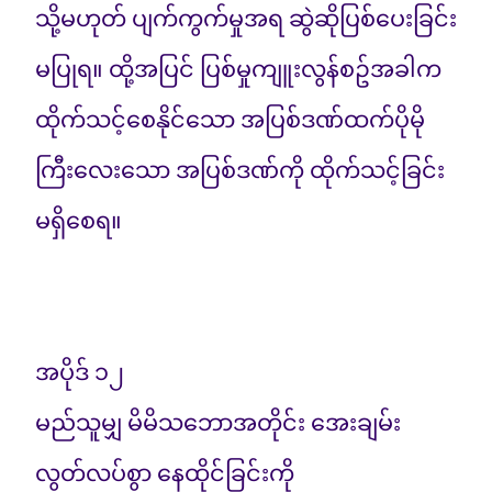
သို့မဟုတ် ပျက်ကွက်မှုအရ ဆွဲဆိုပြစ်ပေးခြင်း
မပြုရ။ ထို့အပြင် ပြစ်မှုကျူးလွန်စဥ်အခါက
ထိုက်သင့်စေနိုင်သော အပြစ်ဒဏ်ထက်ပိုမို
ကြီးလေးသော အပြစ်ဒဏ်ကို ထိုက်သင့်ခြင်း
မရှိစေရ။
အပိုဒ် ၁၂
မည်သူမျှ မိမိသဘောအတိုင်း အေးချမ်း
လွတ်လပ်စွာ နေထိုင်ခြင်းကို