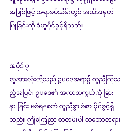
အဖြစ်ဖြင့် အရာခပ်သိမ်းတွင် အသိအမှတ်
ပြုခြင်းကို ခံယူပိုင်ခွင့်ရှိသည်။
အပိုဒ် ၇
လူအားလုံးတို့သည် ဥပဒေအရာ၌ တူညီကြသ
ည့်အပြင်၊ ဥပဒေ၏ အကာအကွယ်ကို ခြား
နားခြင်း မခံရစေဘဲ တူညီစွာ ခံစားပိုင်ခွင့်ရှိ
သည်။ ဤကြေညာ စာတမ်းပါ သဘောတရား