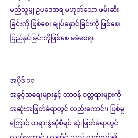
မည်သူမျှ ဥပဒေအရ မဟုတ်သော ဖမ်းဆီး
ခြင်းကို ဖြစ်စေ၊ ချုပ်နှောင်ခြင်းကို ဖြစ်စေ၊
ပြည်နှင်ခြင်းကိုဖြစ်စေ မခံစေရ။
အပိုဒ် ၁၀
အခွင့်အရေးများနှင့် တာဝန် ဝတ္တရားများကို
အဆုံးအဖြတ်ခံရာတွင် လည်းကောင်း၊ ပြစ်မှု
ကြောင့် တရားစွဲဆိုစီရင် ဆုံးဖြတ်ခံရာတွင်
လည်းကောင်း၊ လူတိုင်းသည် လွတ်လပ်၍