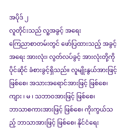
အပိုဒ် ၂
လူတိုင်းသည် လူ့အခွင့် အရေး
ကြေညာစာတမ်းတွင် ဖော်ပြထားသည့် အခွင့်
အရေး အားလုံး၊ လွတ်လပ်ခွင့် အားလုံးတို့ကို
ပိုင်ဆိုင် ခံစားခွင့်ရှိသည်။ လူမျိုးနွယ်အားဖြင့်
ဖြစ်စေ၊ အသားအရောင်အားဖြင့် ဖြစ်စေ၊
ကျား ၊ မ ၊ သဘာဝအားဖြင့် ဖြစ်စေ၊
ဘာသာစကားအားဖြင့် ဖြစ်စေ၊ ကိုးကွယ်သ
ည့် ဘာသာအားဖြင့် ဖြစ်စေ၊ နိုင်ငံရေး