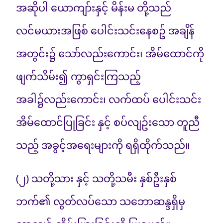
အဆိုပါ ယောကျာ်းနှင့် မိန်းမ တို့သည်
လင်မယားအဖြစ် ပေါင်းသင်းနေစဥ် အချိန်
အတွင်း၌ သော်လည်းကောင်း၊ အိမ်ထောင်ကို
ဖျက်သိမ်း၍ ကွာရှင်းကြသည့်
အခါ၌လည်းကောင်း၊ လက်ထပ် ပေါင်းသင်း
အိမ်ထောင်ပြုခြင်း နှင့် စပ်လျဥ်းသော တူညီ
သည့် အခွင့်အရေးများကို ရရှိထိုက်သည်။
(၂) သတို့သား နှင့် သတို့သမီး နှစ်ဦးနှစ်
ဘက်၏ လွတ်လပ်သော သဘောဆန္ဒရှိမှ