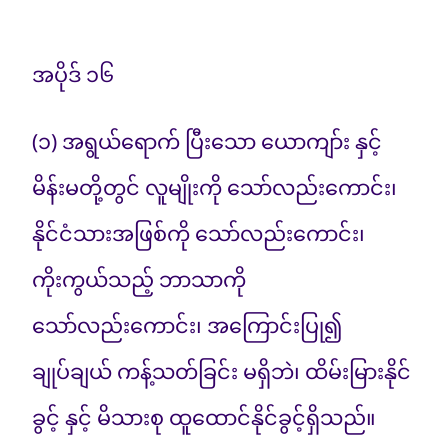
အပိုဒ် ၁၆
(၁) အရွယ်ရောက် ပြီးသော ယောကျာ်း နှင့်
မိန်းမတို့တွင် လူမျိုးကို သော်လည်းကောင်း၊
နိုင်ငံသားအဖြစ်ကို သော်လည်းကောင်း၊
ကိုးကွယ်သည့် ဘာသာကို
သော်လည်းကောင်း၊ အကြောင်းပြု၍
ချုပ်ချယ် ကန့်သတ်ခြင်း မရှိဘဲ၊ ထိမ်းမြားနိုင်
ခွင့် နှင့် မိသားစု ထူထောင်နိုင်ခွင့်ရှိသည်။