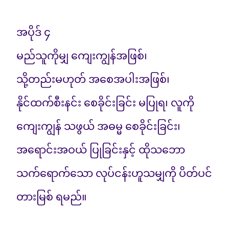
အပိုဒ် ၄
မည်သူကိုမျှ ကျေးကျွန်အဖြစ်၊
သို့တည်းမဟုတ် အစေအပါးအဖြစ်၊
နိုင်ထက်စီးနင်း စေခိုင်းခြင်း မပြုရ၊ လူကို
ကျေးကျွန် သဖွယ် အဓမ္မ စေခိုင်းခြင်း၊
အရောင်းအဝယ် ပြုခြင်းနှင့် ထိုသဘော
သက်ရောက်သော လုပ်ငန်းဟူသမျှကို ပိတ်ပင်
တားမြစ် ရမည်။