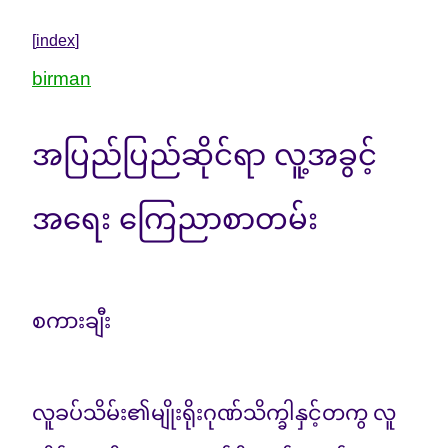
[
index
]
birman
အပြည်ပြည်ဆိုင်ရာ လူ့အခွင့်
အရေး ကြေညာစာတမ်း
စကားချီး
လူခပ်သိမ်း၏မျိုးရိုးဂုဏ်သိက္ခါနှင့်တကွ လူ