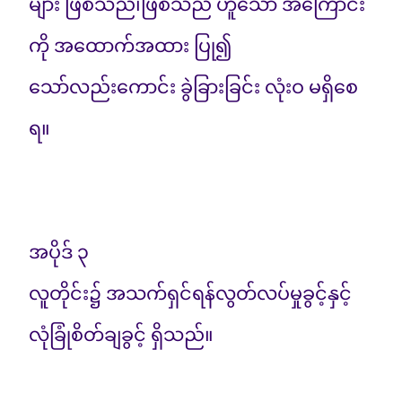
များ ဖြစ်သည်၊ဖြစ်သည် ဟူသော အကြောင်း
ကို အထောက်အထား ပြု၍
သော်လည်းကောင်း ခွဲခြားခြင်း လုံးဝ မရှိစေ
ရ။
အပိုဒ် ၃
လူတိုင်း၌ အသက်ရှင်ရန်လွတ်လပ်မှုခွင့်နှင့်
လုံခြုံစိတ်ချခွင့် ရှိသည်။