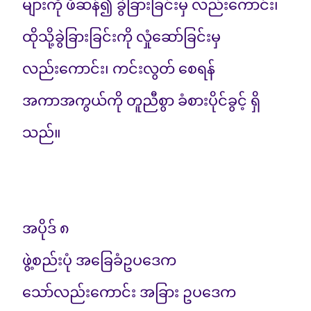
များကို ဖီဆန်၍ ခွဲခြားခြင်းမှ လည်းကောင်း၊
ထိုသို့ခွဲခြားခြင်းကို လှုံဆော်ခြင်းမှ
လည်းကောင်း၊ ကင်းလွတ် စေရန်
အကာအကွယ်ကို တူညီစွာ ခံစားပိုင်ခွင့် ရှိ
သည်။
အပိုဒ် ၈
ဖွဲ့စည်းပုံ အခြေခံဥပဒေက
သော်လည်းကောင်း အခြား ဥပဒေက