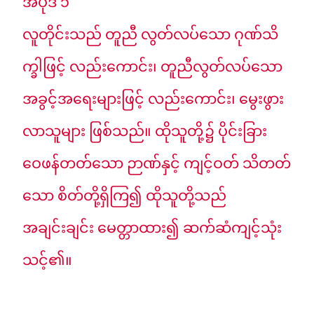
အပိုဒ် ၁
လူတိုင်းသည် တူညီ လွတ်လပ်သော ဂုဏ်သိ
က္ခါဖြင့် လည်းကောင်း၊ တူညီလွတ်လပ်သော
အခွင့်အရေးများဖြင့် လည်းကောင်း၊ မွေးဖွား
လာသူများ ဖြစ်သည်။ ထိုသူတို့၌ ပိုင်းခြား
ဝေဖန်တတ်သော ဉာဏ်နှင့် ကျင့်ဝတ် သိတတ်
သော စိတ်တို့ရှိကြ၍ ထိုသူတို့သည်
အချင်းချင်း မေတ္တာထား၍ ဆက်ဆံကျင့်သုံး
သင့်၏။