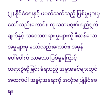
(၂) နိုင်ငံရေးနှင့် မပတ်သက်သည့် ပြစ်မှုများမှ
သော်လည်းကောင်း၊ ကုလသမဂ္ဂ၏ ရည်ရွက်
ချက်နှင့် သဘောတရား မှုများကို ဖီဆန်သော
အမှုများမှ သော်လည်းကောင်း၊ အမှန်
ပေါ်ပေါက် လာသော ပြစ်မှုကြောင့်
တရားစွဲဆိုခြင်း ခံရသည့် အမှုအခင်များတွင်
အထက်ပါ အခွင့်အရေးကို အသုံးမပြုနိုင်စေ
ရ။