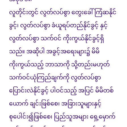
လူတိုင်းတွင် လွတ်လပ်စွာ တွေးခေါ် ကြံဆနိုင်
ခွင့်၊ လွတ်လပ်စွာ ခံယူရပ်တည်နိုင်ခွင့် နှင့်
လွတ်လပ်စွာ သက်ဝင် ကိုးကွယ်နိုင်ခွင့်ရှိ
သည်။ အဆိုပါ အခွင့်အရေးများ၌ မိမိ
ကိုးကွယ်သည့် ဘာသာကို သို့တည်းမဟုတ်
သက်ဝင်ယုံကြည်ချက်ကို လွတ်လပ်စွာ
ပြောင်းလဲနိုင်ခွင့် ပါဝင်သည့် အပြင် မိမိတစ်
ယောက် ချင်းဖြစ်စေ၊ အခြားသူများနှင့်
စုပေါင်း၍ဖြစ်စေ၊ ပြည်သူအများ ရှေ့မှောက်