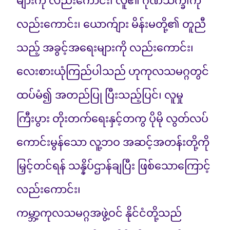
များကို လည်းကောင်း၊ လူ၏ ဂုဏ်သိက္ခါကို
လည်းကောင်း၊ ယောက်ျား မိန်းမတို့၏ တူညီ
သည့် အခွင့်အရေးများကို လည်းကောင်း၊
လေးစားယုံကြည်ပါသည် ဟုကုလသမဂ္ဂတွင်
ထပ်မံ၍ အတည်ပြု ပြီးသည့်ပြင်၊ လူမှု
ကြီးပွား တိုးတက်ရေးနှင့်တကွ ပိုမို လွတ်လပ်
ကောင်းမွန်သော လူ့ဘဝ အဆင့်အတန်းတို့ကို
မြှင့်တင်ရန် သန္နိပ်ဌာန်ချပြီး ဖြစ်သောကြောင့်
လည်းကောင်း၊
ကမ္ဘာ့ကုလသမဂ္ဂအဖွဲ့ဝင် နိုင်ငံတို့သည်