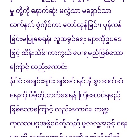
မှု တို့ကို နောက်ဆုံး မလွှဲသာ မရှောင်သာ
လက်နက် စွဲကိုင်ကာ တော်လှန်ခြင်း၊ ပုန်ကန်
ခြင်းမပြုစေရန်၊ လူအခွင့်ရေး များကိုဥပဒေ
ဖြင့် ထိန်းသိမ်းကာကွယ် ပေးရမည်ဖြစ်သော
ကြောင့် လည်းကောင်း၊
နိုင်ငံ အချင်းချင်း ချစ်ခင် ရင်းနှီးစွာ ဆက်ဆံ
ရေးကို ပိုမိုတိုးတက်စေရန် ကြံဆောင်ရမည်
ဖြစ်သောကြောင့် လည်းကောင်း၊ ကမ္ဘာ့
ကုလသမဂ္ဂအဖွဲ့ဝင်တို့သည် မူလလူ့အခွင့် ရေး