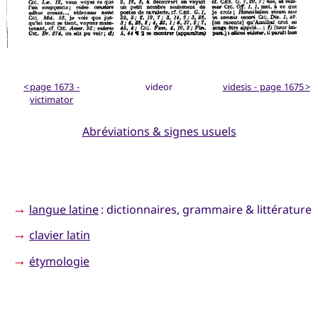
< page 1673 -
videor
videsis - page 1675 >
victimator
Abréviations & signes usuels
→
langue latine
: dictionnaires, grammaire & littérature
→
clavier latin
→
étymologie