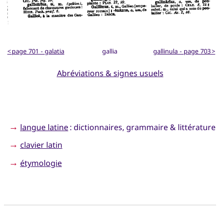
< page 701 - galatia
gallia
gallinula - page 703 >
Abréviations & signes usuels
→
langue latine
: dictionnaires, grammaire & littérature
→
clavier latin
→
étymologie