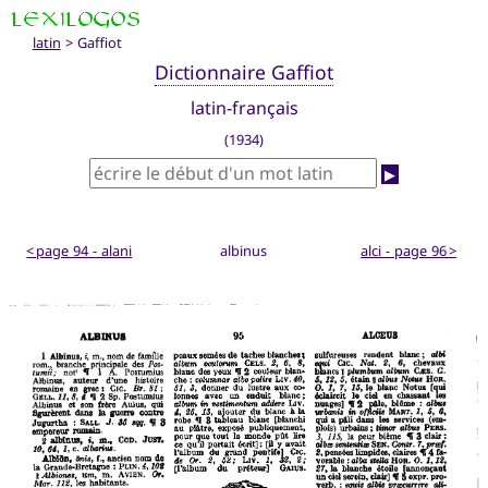
latin
> Gaffiot
Dictionnaire Gaffiot
latin-français
(1934)
▶
< page 94 - alani
albinus
alci - page 96 >