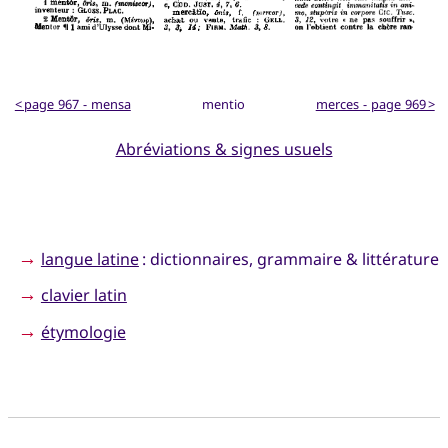
< page 967 - mensa
mentio
merces - page 969 >
Abréviations & signes usuels
→
langue latine
: dictionnaires, grammaire & littérature
→
clavier latin
→
étymologie