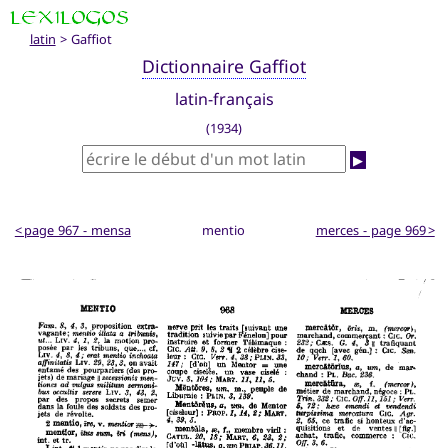
latin
> Gaffiot
Dictionnaire Gaffiot
latin-français
(1934)
▶
< page 967 - mensa
mentio
merces - page 969 >