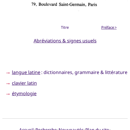
Titre
Préface >
Abréviations & signes usuels
→
langue latine
: dictionnaires, grammaire & littérature
→
clavier latin
→
étymologie
•
•
•
•
Accueil
Recherche
Nouveautés
Plan du site