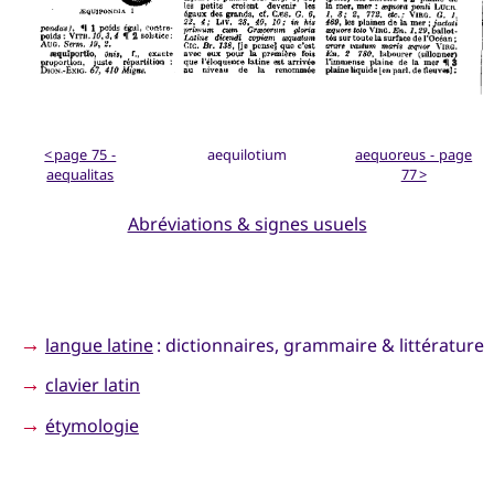
< page 75 -
aequilotium
aequoreus - page
aequalitas
77 >
Abréviations & signes usuels
→
langue latine
: dictionnaires, grammaire & littérature
→
clavier latin
→
étymologie