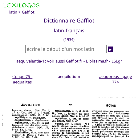
latin
> Gaffiot
Dictionnaire Gaffiot
latin-français
(1934)
▶
aequivalentia-1 : voir aussi
Gaffiot.fr
-
Biblissima.fr
-
LSJ.gr
< page 75 -
aequilotium
aequoreus - page
aequalitas
77 >