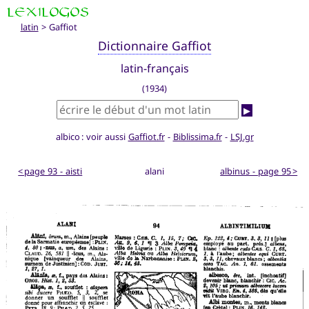
latin
> Gaffiot
Dictionnaire Gaffiot
latin-français
(1934)
▶
albico : voir aussi
Gaffiot.fr
-
Biblissima.fr
-
LSJ.gr
< page 93 - aisti
alani
albinus - page 95 >