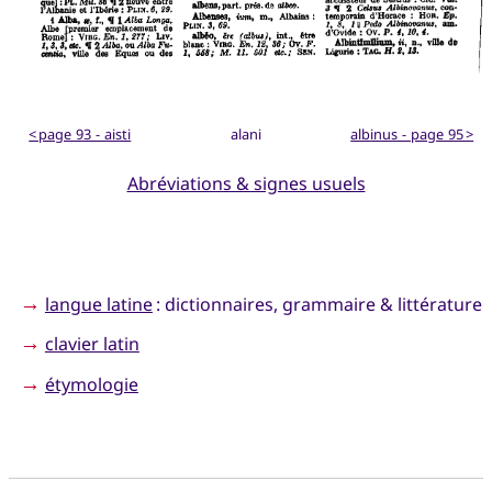
< page 93 - aisti
alani
albinus - page 95 >
Abréviations & signes usuels
→
langue latine
: dictionnaires, grammaire & littérature
→
clavier latin
→
étymologie