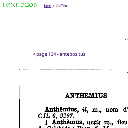
latin
> Gaffiot
a
< page 134 - antepositus