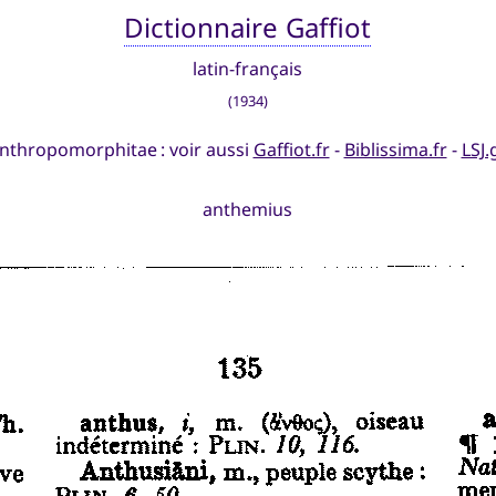
Dictionnaire Gaffiot
latin-français
(1934)
nthropomorphitae : voir aussi
Gaffiot.fr
-
Biblissima.fr
-
LSJ.
anthemius