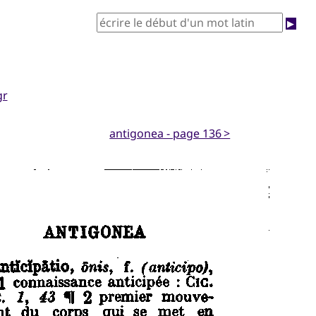
▶
gr
antigonea - page 136 >