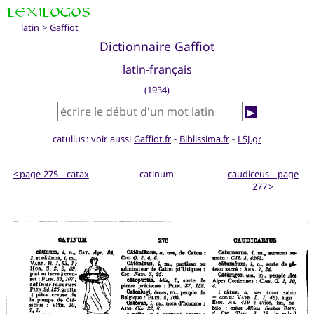
latin
> Gaffiot
Dictionnaire Gaffiot
latin-français
(1934)
▶
catullus : voir aussi
Gaffiot.fr
-
Biblissima.fr
-
LSJ.gr
< page 275 - catax
catinum
caudiceus - page
277 >