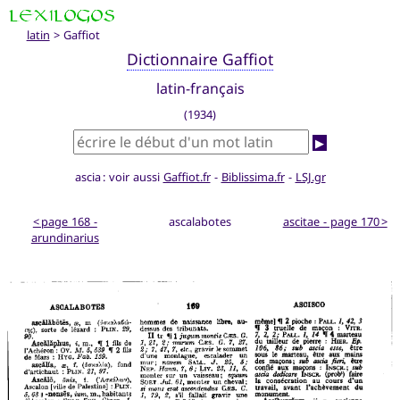
latin
> Gaffiot
Dictionnaire Gaffiot
latin-français
(1934)
▶
ascia : voir aussi
Gaffiot.fr
-
Biblissima.fr
-
LSJ.gr
< page 168 -
ascalabotes
ascitae - page 170 >
arundinarius