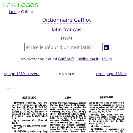
latin
> Gaffiot
Dictionnaire Gaffiot
latin-français
(1934)
▶
revolvere : voir aussi
Gaffiot.fr
-
Biblissima.fr
-
LSJ.gr
< page 1359 - revera
revivisco
rex - page 1361 >