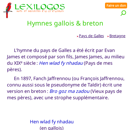
Faire un don
Hymnes gallois & breton
Pays de Galles
Bretagne
➤
➤
L'hymne du pays de Galles a été écrit par Evan
James et composé par son fils, James James, au milieu
du XIX
siècle :
Hen wlad fy nhadau
(Pays de mes
e
pères).
En 1897, Fanch Jaffrennou (ou François Jaffrennou,
connu aussi sous le pseudonyme de Taldir) écrit une
version en breton :
Bro goz ma zadou
(Vieux pays de
mes pères), avec une strophe supplémentaire.
Hen wlad fy nhadau
(en
gallois
)