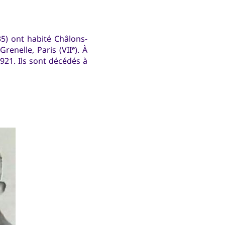
5) ont habité Châlons-
renelle, Paris (VII
). À
e
1921. Ils sont décédés à