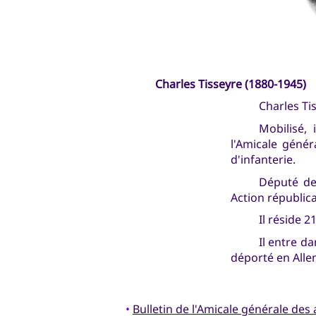
Charles Tisseyre (1880-1945)
Charles Tis
Mobilisé, 
l'Amicale géné
d'infanterie.
Député de
Action républica
Il réside 
Il entre d
déporté en Alle
•
Bulletin de l'Amicale générale de