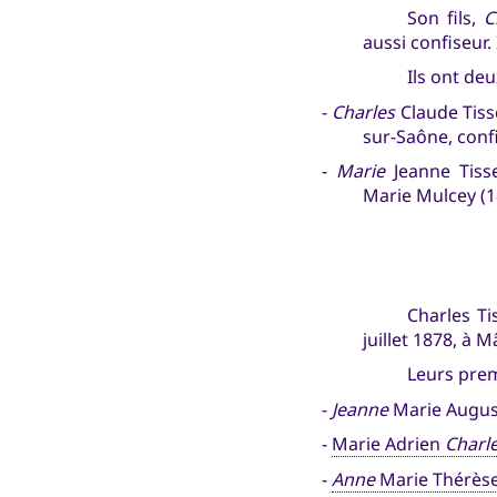
Son fils,
C
aussi confiseur.
Ils ont deu
-
Charles
Claude Tisse
sur-Saône, confi
-
Marie
Jeanne Tisse
Marie Mulcey (1
Charles Ti
juillet 1878, à 
Leurs prem
-
Jeanne
Marie August
-
Marie Adrien
Charl
-
Anne
Marie Thérèse