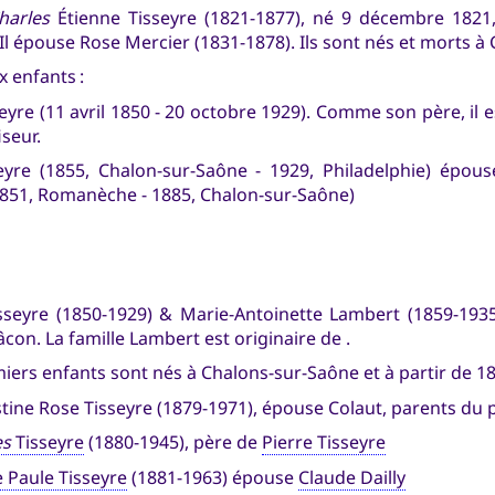
harles
Étienne Tisseyre (1821-1877), né 9 décembre 1821,
 Il épouse Rose Mercier (1831-1878). Ils sont nés et morts à
x enfants :
yre (11 avril 1850 - 20 octobre 1929). Comme son père, il e
seur.
yre (1855, Chalon-sur-Saône - 1929, Philadelphie) épous
851, Romanèche - 1885, Chalon-sur-Saône)
sseyre (1850-1929) & Marie-Antoinette Lambert (1859-1935
Mâcon. La famille Lambert est originaire de .
iers enfants sont nés à Chalons-sur-Saône et à partir de 188
ine Rose Tisseyre (1879-1971), épouse Colaut, parents du p
es
Tisseyre
(1880-1945), père de
Pierre Tisseyre
 Paule Tisseyre
(1881-1963) épouse
Claude Dailly