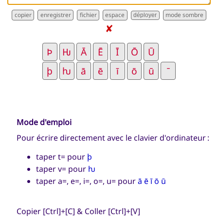
déployer
✘
Mode d'emploi
Pour écrire directement avec le clavier d'ordinateur :
taper t= pour
þ
taper v= pour
ƕ
taper a=, e=, i=, o=, u= pour
ā ē ī ō ū
Copier [Ctrl]+[C] & Coller [Ctrl]+[V]