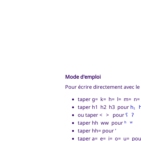
Mode d'emploi
Pour écrire directement avec le 
taper g= k= h= l= m= n= 
taper h1 h2 h3 pour
h₁ 
ou taper < > pour
ʕ ʔ
taper hh ww pour
ʰ ʷ
taper hh= pour
’
taper a= e= i= o= u= po