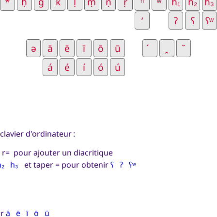
clavier d'ordinateur :
r= pour ajouter un diacritique
h₂ h₃
et taper = pour obtenir
ʕ ʔ ʕʷ
ur
ā ē ī ō ū