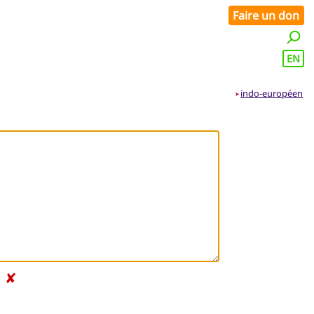
Faire un don
EN
indo-européen
➤
✘