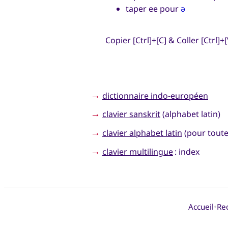
taper ee pour
ǝ
Copier [Ctrl]+[C] & Coller [Ctrl]+[
→
dictionnaire indo-européen
→
clavier sanskrit
(alphabet latin)
→
clavier alphabet latin
(pour toute
→
clavier multilingue
: index
•
Accueil
Re