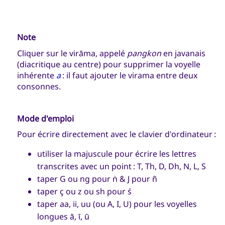
Note
Cliquer sur le virāma, appelé
pangkon
en javanais
(diacritique au centre) pour supprimer la voyelle
inhérente
a
: il faut ajouter le virama entre deux
consonnes.
Mode d'emploi
Pour écrire directement avec le clavier d'ordinateur :
utiliser la majuscule pour écrire les lettres
transcrites avec un point : T, Th, D, Dh, N, L, S
taper G ou ng pour
ṅ
& J pour
ñ
taper ç ou z ou sh pour
ś
taper aa, ii, uu (ou A, I, U) pour les voyelles
longues
ā, ī, ū