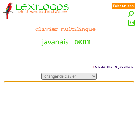
Faire un don
EN
ꦗꦮ
javanais
dictionnaire javanais
➤