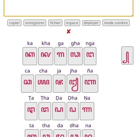
déployer
✘
ka
kha
ga
gha
nga
ca
cha
ja
jha
ña
Ṭa
Ṭha
Ḍa
Ḍha
Ṇa
ta
tha
da
dha
na