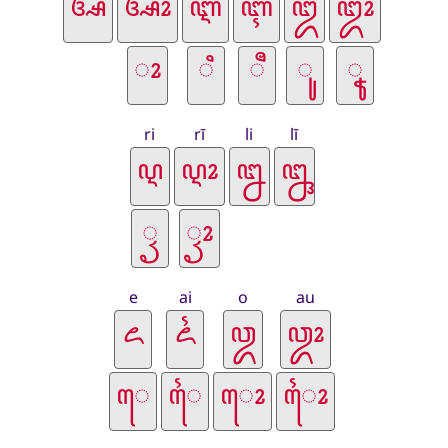
ri
rī
li
lī
e
ai
o
au