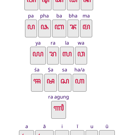
pa
pha
ba
bha
ma
ya
ra
la
wa
śa
Ṣa
sa
ha/a
ra agung
a
ā
i
ī
u
ū