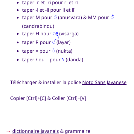
taper -r et -ri pour ri et rī
taper -l et -li pour li et lī
ꦁ
ꦀ
taper M pour
(anusvara) & MM pour
(candrabindu)
ꦃ
taper H pour
(visarga)
ꦂ
taper R pour
(layar)
꦳
taper = pour
(nukta)
꧈
taper / ou | pour
(danda)
Télécharger & installer la police
Noto Sans Javanese
Copier [Ctrl]+[C] & Coller [Ctrl]+[V]
→
dictionnaire javanais
& grammaire