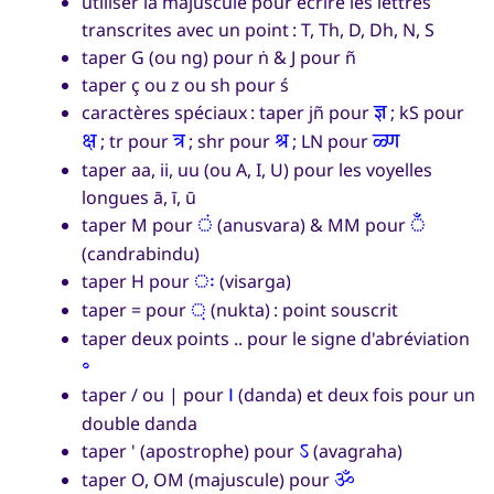
utiliser la majuscule pour écrire les lettres
transcrites avec un point : T, Th, D, Dh, N, S
taper G (ou ng) pour ṅ & J pour ñ
taper ç ou z ou sh pour ś
caractères spéciaux : taper jñ pour
; kS pour
ज्ञ
; tr pour
; shr pour
; LN pour
क्ष
त्र
श्र
ळ्ण
taper aa, ii, uu (ou A, I, U) pour les voyelles
longues ā, ī, ū
taper M pour
(anusvara) & MM pour
ं
ँ
(candrabindu)
taper H pour
(visarga)
ः
taper = pour
(nukta) : point souscrit
़
taper deux points .. pour le signe d'abréviation
॰
taper / ou | pour
(danda) et deux fois pour un
।
double danda
taper ' (apostrophe) pour
(avagraha)
ऽ
taper O, OM (majuscule) pour
ॐ