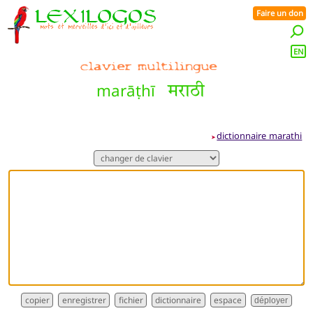
Faire un don
EN
marāṭhī
मराठी
dictionnaire marathi
➤
dictionnaire
déployer