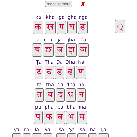
✘
ka
kha
ga
gha
nga
ca
cha
ja
jha
ña
Ṭa
Ṭha
Ḍa
Ḍha
Ṇa
ta
tha
da
dha
na
pa
pha
ba
bha
ma
ya
ra
la
va
śa
Ṣa
sa
ha
Ḷa