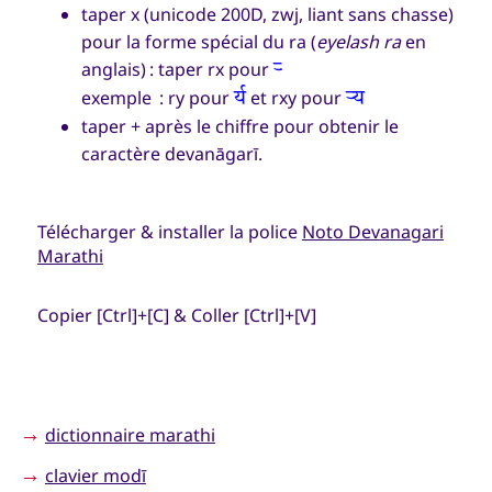
taper x (unicode 200D, zwj, liant sans chasse)
pour la forme spécial du ra (
eyelash ra
en
anglais) : taper rx pour
र्‍
exemple : ry pour
et rxy pour
र्य
र्‍य
taper + après le chiffre pour obtenir le
caractère devanāgarī.
Télécharger & installer la police
Noto Devanagari
Marathi
Copier [Ctrl]+[C] & Coller [Ctrl]+[V]
→
dictionnaire marathi
→
clavier modī