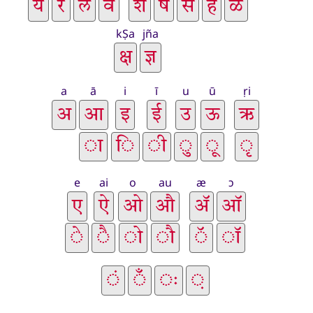
kṢa
jña
a
ā
i
ī
u
ū
ṛi
e
ai
o
au
æ
ɔ