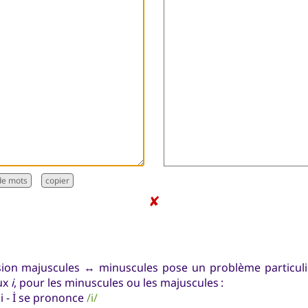
✘
ion majuscules ↔ minuscules pose un problème particulie
ux
i
, pour les minuscules ou les majuscules :
 i - İ se prononce
/i/