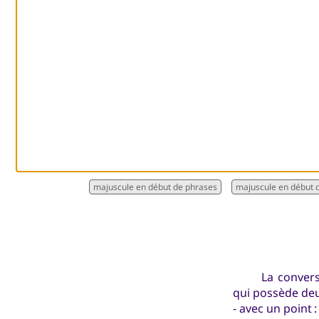
La convers
qui possède de
- avec un point :