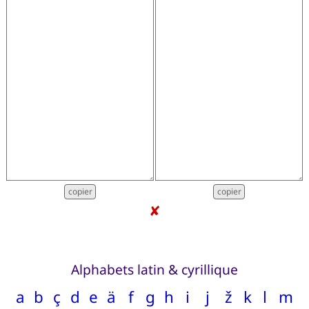
✘
Alphabets latin & cyrillique
a
b
ç
d
e
ä
f
g
h
i
j
ž
k
l
m