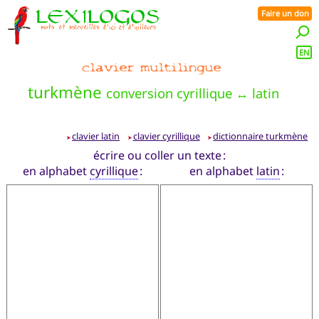
Faire un don
EN
turkmène
conversion cyrillique ↔ latin
clavier latin
clavier cyrillique
dictionnaire turkmène
➤
➤
➤
écrire ou coller un texte :
en alphabet
cyrillique
:
en alphabet
latin
: