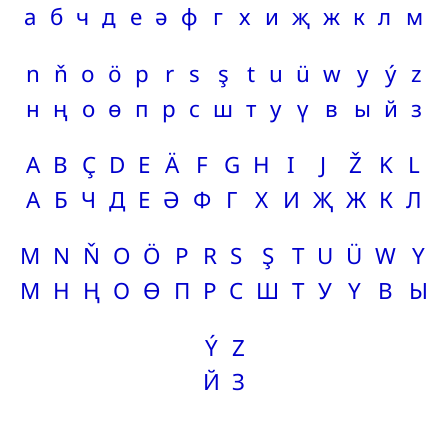
а
б
ч
д
е
ә
ф
г
х
и
җ
ж
к
л
м
n
ň
o
ö
p
r
s
ş
t
u
ü
w
y
ý
z
н
ң
о
ө
п
р
с
ш
т
у
ү
в
ы
й
з
A
B
Ç
D
E
Ä
F
G
H
I
J
Ž
K
L
А
Б
Ч
Д
Е
Ә
Ф
Г
Х
И
Җ
Ж
К
Л
M
N
Ň
O
Ö
P
R
S
Ş
T
U
Ü
W
Y
М
Н
Ң
О
Ө
П
Р
С
Ш
Т
У
Ү
В
Ы
Ý
Z
Й
З