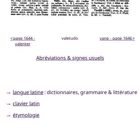
< page 1644 -
valetudo
vane - page 1646 >
valenter
Abréviations & signes usuels
→
langue latine
: dictionnaires, grammaire & littérature
→
clavier latin
→
étymologie