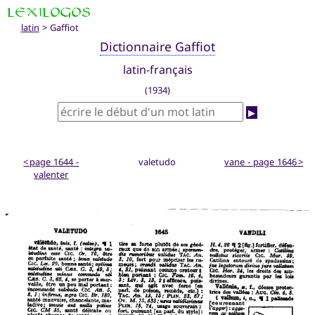
latin
> Gaffiot
Dictionnaire Gaffiot
latin-français
(1934)
▶
< page 1644 -
valetudo
vane - page 1646 >
valenter