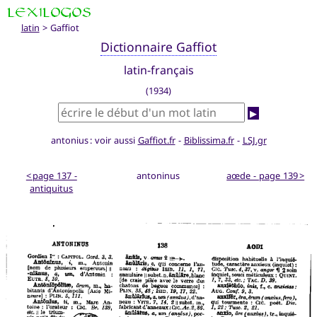
latin
> Gaffiot
Dictionnaire Gaffiot
latin-français
(1934)
▶
antonius : voir aussi
Gaffiot.fr
-
Biblissima.fr
-
LSJ.gr
< page 137 -
antoninus
aœde - page 139 >
antiquitus