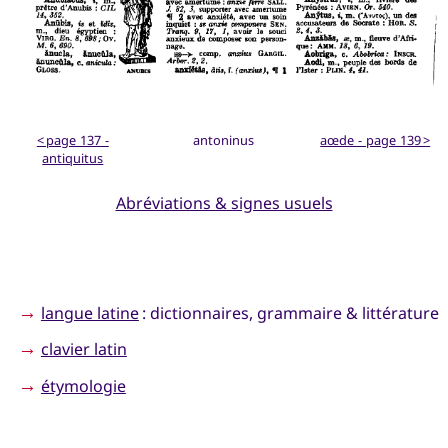
< page 137 -
antoninus
aœde - page 139 >
antiquitus
Abréviations & signes usuels
→
langue latine
: dictionnaires, grammaire & littérature
→
clavier latin
→
étymologie