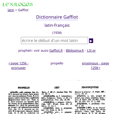
latin
> Gaffiot
Dictionnaire Gaffiot
latin-français
(1934)
▶
propheti : voir aussi
Gaffiot.fr
-
Biblissima.fr
-
LSJ.gr
< page 1256 -
propello
propinquo - page
pronuper
1258 >