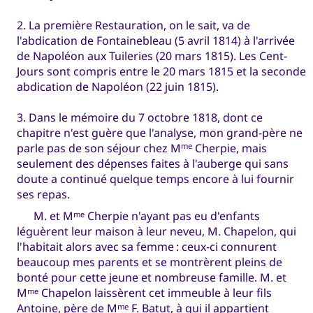
2. La première Restauration, on le sait, va de
l'abdication de Fontainebleau (5 avril 1814) à l'arrivée
de Napoléon aux Tuileries (20 mars 1815). Les Cent-
Jours sont compris entre le 20 mars 1815 et la seconde
abdication de Napoléon (22 juin 1815).
3. Dans le mémoire du 7 octobre 1818, dont ce
chapitre n'est guère que l'analyse, mon grand-père ne
parle pas de son séjour chez M
Cherpie, mais
me
seulement des dépenses faites à l'auberge qui sans
doute a continué quelque temps encore à lui fournir
ses repas.
M. et M
Cherpie n'ayant pas eu d'enfants
me
léguèrent leur maison à leur neveu, M. Chapelon, qui
l'habitait alors avec sa femme : ceux-ci connurent
beaucoup mes parents et se montrèrent pleins de
bonté pour cette jeune et nombreuse famille. M. et
M
Chapelon laissèrent cet immeuble à leur fils
me
Antoine, père de M
F. Batut, à qui il appartient
me