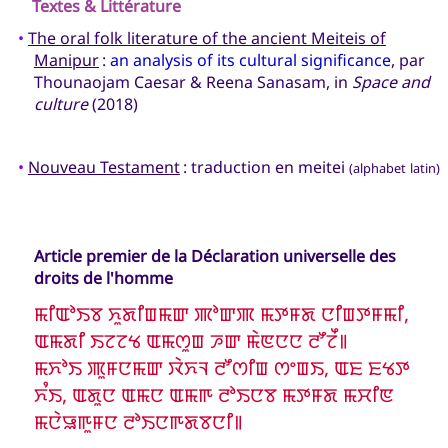
Textes & Littérature
•
The oral folk literature of the ancient Meiteis of
Manipur
:
an analysis of its cultural significance
, par
Thounaojam Caesar & Reena Sanasam, in
Space and
culture
(2018)
•
Nouveau Testament
: traduction en meitei
(alphabet latin)
Article premier de la Déclaration universelle des
droits de l'homme
ꯃꯤꯑꯣꯏꯕ ꯈꯨꯗꯤꯡꯃꯛ ꯄꯣꯛꯄ ꯃꯇꯝꯗ ꯅꯤꯡꯇꯝꯃꯤ,
ꯑꯃꯗꯤ ꯏꯖꯖꯠ ꯑꯃꯁꯨꯡ ꯍꯛ ꯃꯥꯟꯅꯅ ꯂꯧꯖꯩ꯫
ꯃꯈꯣꯏ ꯄꯨꯝꯅꯃꯛ ꯋꯥꯈꯜ ꯂꯧꯁꯤꯡ ꯁꯦꯡꯏ, ꯑꯐ ꯐꯠꯇ
ꯈꯪꯏ, ꯑꯗꯨꯅ ꯑꯃꯅ ꯑꯃꯒ ꯂꯣꯏꯅꯕ ꯃꯇꯝꯗ ꯃꯆꯤꯟ
ꯃꯅꯥꯎꯒꯨꯝꯅ ꯂꯣꯏꯅꯒꯗꯕꯅꯤ꯫