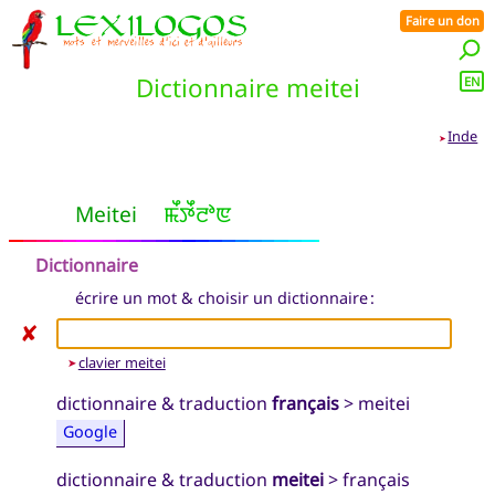
Faire un don
Dictionnaire meitei
EN
Inde
➤
Meitei
ꯃꯩꯇꯩꯂꯣꯟ
Dictionnaire
écrire un mot & choisir un dictionnaire :
✘
clavier meitei
➤
dictionnaire & traduction
français
> meitei
Google
dictionnaire & traduction
meitei
> français