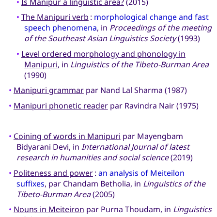
•
Is Manipur a linguistic area?
(2015)
•
The Manipuri verb
:
morphological change and fast
speech phenomena
, in
Proceedings of the meeting
of the Southeast Asian Linguistics Society
(1993)
•
Level ordered morphology and phonology in
Manipuri
, in
Linguistics of the Tibeto-Burman Area
(1990)
•
Manipuri grammar
par Nand Lal Sharma (1987)
•
Manipuri phonetic reader
par Ravindra Nair (1975)
•
Coining of words in Manipuri
par Mayengbam
Bidyarani Devi, in
International Journal of latest
research in humanities and social science
(2019)
•
Politeness and power
:
an analysis of Meiteilon
suffixes
, par Chandam Betholia, in
Linguistics of the
Tibeto-Burman Area
(2005)
•
Nouns in Meiteiron
par Purna Thoudam, in
Linguistics