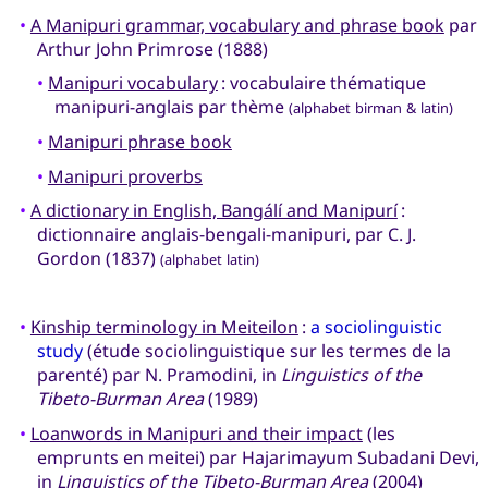
•
A Manipuri grammar, vocabulary and phrase book
par
Arthur John Primrose (1888)
•
Manipuri vocabulary
: vocabulaire thématique
manipuri-anglais par thème
(alphabet birman & latin)
•
Manipuri phrase book
•
Manipuri proverbs
•
A dictionary in English, Bangálí and Manipurí
:
dictionnaire anglais-bengali-manipuri, par C. J.
Gordon (1837)
(alphabet latin)
•
Kinship terminology in Meiteilon
:
a sociolinguistic
study
(étude sociolinguistique sur les termes de la
parenté) par N. Pramodini, in
Linguistics of the
Tibeto-Burman Area
(1989)
•
Loanwords in Manipuri and their impact
(les
emprunts en meitei) par Hajarimayum Subadani Devi,
in
Linguistics of the Tibeto-Burman Area
(2004)