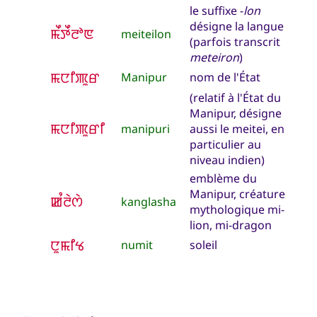
le suffixe -
lon
désigne la langue
ꯃꯩꯇꯩꯂꯣꯟ
meiteilon
(parfois transcrit
meteiron
)
ꯃꯅꯤꯄꯨꯔ
Manipur
nom de l'État
(relatif à l'État du
Manipur, désigne
ꯃꯅꯤꯄꯨꯔꯤ
manipuri
aussi le meitei, en
particulier au
niveau indien)
emblème du
Manipur, créature
ꯀꯪꯂꯥꯁꯥ
kanglasha
mythologique mi-
lion, mi-dragon
ꯅꯨꯃꯤꯠ
numit
soleil