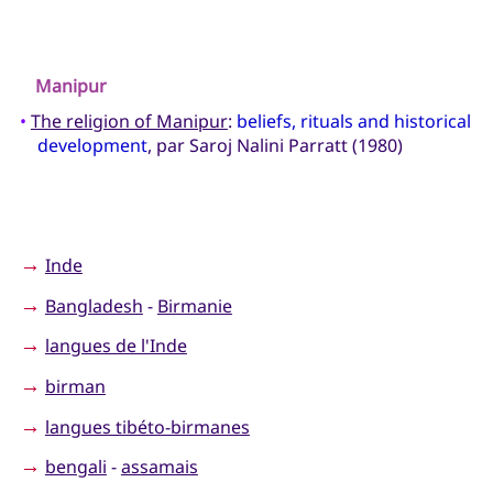
Manipur
•
The religion of Manipur
:
beliefs, rituals and historical
development
, par Saroj Nalini Parratt (1980)
→
Inde
→
Bangladesh
-
Birmanie
→
langues de l'Inde
→
birman
→
langues tibéto-birmanes
→
bengali
-
assamais