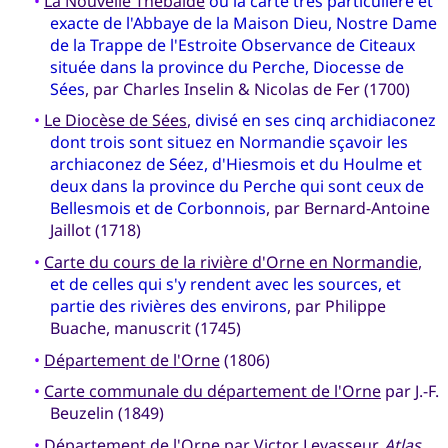
•
La Nouvelle Thebaïde
ou la carte tres particulière et
exacte de l'Abbaye de la Maison Dieu, Nostre Dame
de la Trappe de l'Estroite Observance de Citeaux
située dans la province du Perche, Diocesse de
Sées
, par Charles Inselin & Nicolas de Fer (1700)
•
Le Diocèse de Sées
,
divisé en ses cinq archidiaconez
dont trois sont situez en Normandie sçavoir les
archiaconez de Séez, d'Hiesmois et du Houlme et
deux dans la province du Perche qui sont ceux de
Bellesmois et de Corbonnois
, par Bernard-Antoine
Jaillot (1718)
•
Carte du cours de la rivière d'Orne en Normandie
,
et de celles qui s'y rendent avec les sources, et
partie des rivières des environs
, par Philippe
Buache, manuscrit (1745)
•
Département de l'Orne
(1806)
•
Carte communale du département de l'Orne
par J.-F.
Beuzelin (1849)
•
Département de l'Orne
par Victor Levasseur,
Atlas