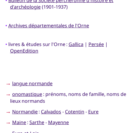
•
Bulletin de la Société percheronne d'histoire et
d'archéologie
(1901-1937)
•
Archives départementales de l'Orne
•
livres & études sur l'Orne :
Gallica
|
Persée
|
OpenEdition
→
langue normande
→
onomastique
: prénoms, noms de famille, noms de
lieux normands
→
Normandie
:
Calvados
-
Cotentin
-
Eure
→
Maine
:
Sarthe
-
Mayenne
→