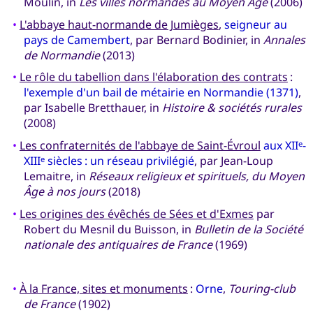
Moulin, in
Les villes normandes au Moyen Âge
(2006)
•
L'abbaye haut-normande de Jumièges
,
seigneur au
pays de Camembert
, par Bernard Bodinier, in
Annales
de Normandie
(2013)
•
Le rôle du tabellion dans l'élaboration des contrats
:
l'exemple d'un bail de métairie en Normandie (1371)
,
par Isabelle Bretthauer, in
Histoire & sociétés rurales
(2008)
•
Les confraternités de l'abbaye de Saint-Évroul
aux XII
-
e
XIII
siècles : un réseau privilégié
, par Jean-Loup
e
Lemaitre, in
Réseaux religieux et spirituels, du Moyen
Âge à nos jours
(2018)
•
Les origines des évêchés de Sées et d'Exmes
par
Robert du Mesnil du Buisson, in
Bulletin de la Société
nationale des antiquaires de France
(1969)
•
À la France, sites et monuments
:
Orne
,
Touring-club
de France
(1902)