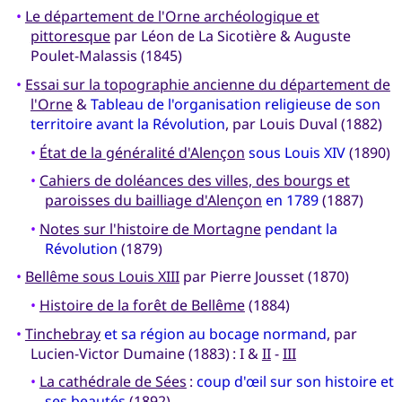
•
Le département de l'Orne archéologique et
pittoresque
par Léon de La Sicotière & Auguste
Poulet-Malassis (1845)
•
Essai sur la topographie ancienne du département de
l'Orne
&
Tableau de l'organisation religieuse de son
territoire avant la Révolution
, par Louis Duval (1882)
•
État de la généralité d'Alençon
sous Louis XIV
(1890)
•
Cahiers de doléances des villes, des bourgs et
paroisses du bailliage d'Alençon
en 1789
(1887)
•
Notes sur l'histoire de Mortagne
pendant la
Révolution
(1879)
•
Bellême sous Louis XIII
par Pierre Jousset (1870)
•
Histoire de la forêt de Bellême
(1884)
•
Tinchebray
et sa région au bocage normand
, par
Lucien-Victor Dumaine (1883) : I &
II
-
III
•
La cathédrale de Sées
:
coup d'œil sur son histoire et
ses beautés
(1892)