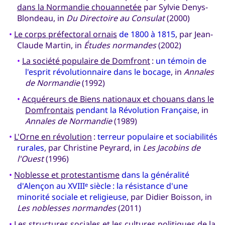
dans la Normandie chouannetée
par Sylvie Denys-
Blondeau, in
Du Directoire au Consulat
(2000)
•
Le corps préfectoral ornais
de 1800 à 1815
, par Jean-
Claude Martin, in
Études normandes
(2002)
•
La société populaire de Domfront
:
un témoin de
l'esprit révolutionnaire dans le bocage
, in
Annales
de Normandie
(1992)
•
Acquéreurs de Biens nationaux et chouans dans le
Domfrontais
pendant la Révolution Française
, in
Annales de Normandie
(1989)
•
L'Orne en révolution
:
terreur populaire et sociabilités
rurales
, par Christine Peyrard, in
Les Jacobins de
l'Ouest
(1996)
•
Noblesse et protestantisme
dans la généralité
d'Alençon au XVIII
siècle : la résistance d'une
e
minorité sociale et religieuse
, par Didier Boisson, in
Les noblesses normandes
(2011)
•
Les structures sociales et les cultures politiques de la