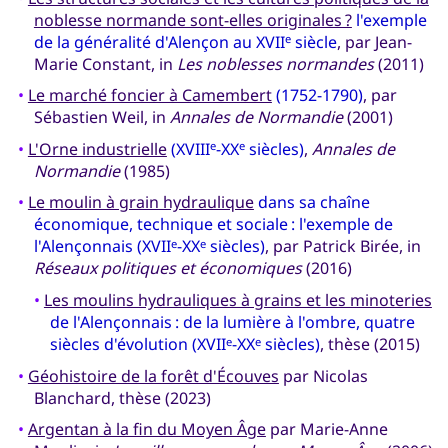
noblesse normande sont-elles originales ?
l'exemple
de la généralité d'Alençon au XVII
siècle
, par Jean-
e
Marie Constant, in
Les noblesses normandes
(2011)
•
Le marché foncier à Camembert
(1752-1790)
, par
Sébastien Weil, in
Annales de Normandie
(2001)
•
L'Orne industrielle
(XVIII
-XX
siècles)
,
Annales de
e
e
Normandie
(1985)
•
Le moulin à grain hydraulique
dans sa chaîne
économique, technique et sociale : l'exemple de
l'Alençonnais (XVII
-XX
siècles)
, par Patrick Birée, in
e
e
Réseaux politiques et économiques
(2016)
•
Les moulins hydrauliques à grains et les minoteries
de l'Alençonnais : de la lumière à l'ombre, quatre
siècles d'évolution (XVII
-XX
siècles)
, thèse (2015)
e
e
•
Géohistoire de la forêt d'Écouves
par Nicolas
Blanchard, thèse (2023)
•
Argentan à la fin du Moyen Âge
par Marie-Anne