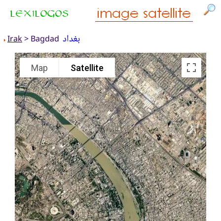
بغداد
Irak
> Bagdad
Map
Satellite