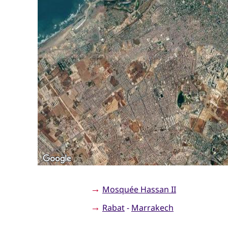
→
Mosquée Hassan II
→
Rabat
-
Marrakech