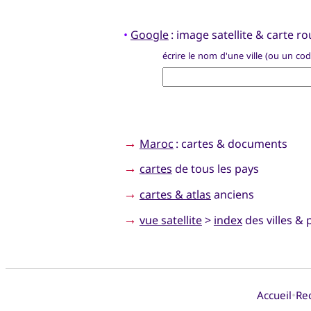
•
Google
: image satellite & carte rou
écrire le nom d'une ville (ou un co
→
Maroc
: cartes & documents
→
cartes
de tous les pays
→
cartes & atlas
anciens
→
vue satellite
>
index
des villes & 
•
Accueil
Re