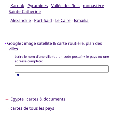
→
Karnak
-
Pyramides
-
Vallée des Rois
-
monastère
Sainte-Catherine
→
Alexandrie
-
Port-Saïd
-
Le Caire
-
Ismaïlia
•
Google
: image satellite & carte routière, plan des
villes
écrire le nom d'une ville (ou un code postal) + le pays ou une
adresse complète :
→
Égypte
: cartes & documents
→
cartes
de tous les pays