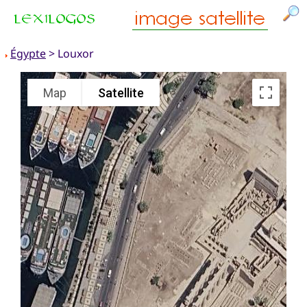
Égypte
> Louxor
Map
Satellite