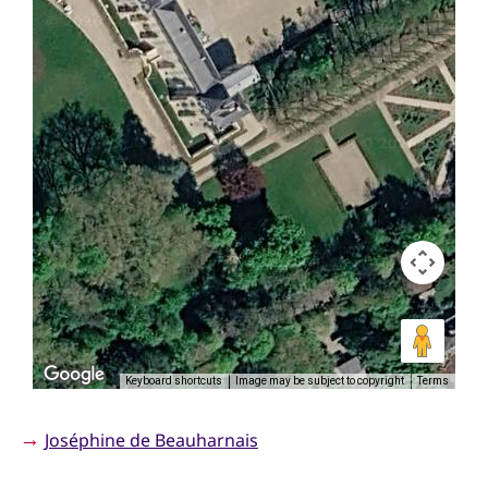
Keyboard shortcuts
Image may be subject to copyright
Terms
→
Joséphine de Beauharnais