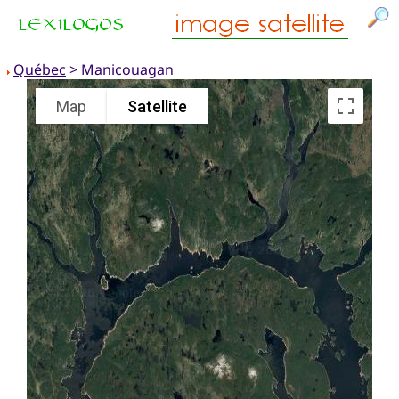
Québec
> Manicouagan
Map
Satellite