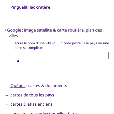
→
Pingualit
(lac cratère)
•
Google
: image satellite & carte routière, plan des
villes
écrire le nom d'une ville (ou un code postal) + le pays ou une
adresse complète :
→
Québec
: cartes & documents
→
cartes
de tous les pays
→
cartes & atlas
anciens
→
vue satellite
>
index
des villes & pays