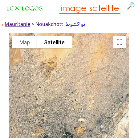
نواكشوط
Mauritanie
> Nouakchott
Map
Satellite