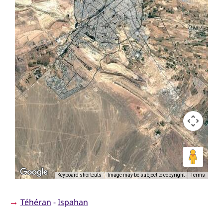
Keyboard shortcuts
Image may be subject to copyright
Terms
→
Téhéran
-
Ispahan