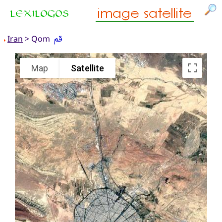
قم
Iran
> Qom
Map
Satellite