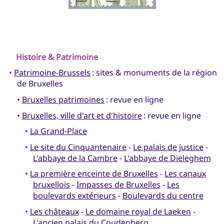
Histoire & Patrimoine
•
Patrimoine-Brussels
: sites & monuments de la région
de Bruxelles
•
Bruxelles patrimoines
: revue en ligne
•
Bruxelles, ville d'art et d'histoire
: revue en ligne
•
La Grand-Place
•
Le site du Cinquantenaire
-
Le palais de justice
-
L'abbaye de la Cambre
-
L'abbaye de Dieleghem
•
La première enceinte de Bruxelles
-
Les canaux
bruxellois
-
Impasses de Bruxelles
-
Les
boulevards extérieurs
-
Boulevards du centre
•
Les châteaux
-
Le domaine royal de Laeken
-
L'ancien palais du Coudenberg