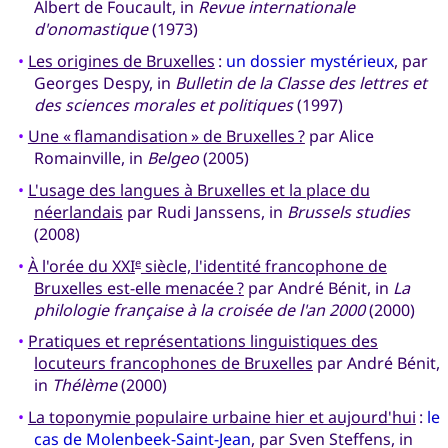
Albert de Foucault, in
Revue internationale
d'onomastique
(1973)
•
Les origines de Bruxelles
:
un dossier mystérieux
, par
Georges Despy, in
Bulletin de la Classe des lettres et
des sciences morales et politiques
(1997)
•
Une « flamandisation » de Bruxelles ?
par Alice
Romainville, in
Belgeo
(2005)
•
L'usage des langues à Bruxelles et la place du
néerlandais
par Rudi Janssens, in
Brussels studies
(2008)
•
À l'orée du XXI
siècle, l'identité francophone de
e
Bruxelles est-elle menacée ?
par André Bénit, in
La
philologie française à la croisée de l'an 2000
(2000)
•
Pratiques et représentations linguistiques des
locuteurs francophones de Bruxelles
par André Bénit,
in
Thélème
(2000)
•
La toponymie populaire urbaine hier et aujourd'hui
:
le
cas de Molenbeek-Saint-Jean
, par Sven Steffens, in