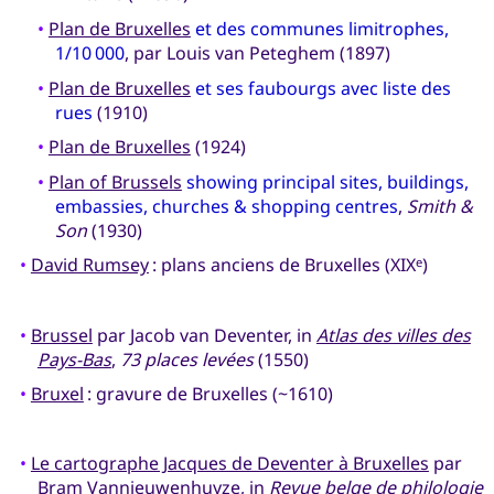
•
Plan de Bruxelles
et des communes limitrophes,
1/10 000
, par Louis van Peteghem (1897)
•
Plan de Bruxelles
et ses faubourgs avec liste des
rues
(1910)
•
Plan de Bruxelles
(1924)
•
Plan of Brussels
showing principal sites, buildings,
embassies, churches & shopping centres
,
Smith &
Son
(1930)
•
David Rumsey
: plans anciens de Bruxelles (XIX
)
e
•
Brussel
par Jacob van Deventer, in
Atlas des villes des
Pays-Bas
,
73 places levées
(1550)
•
Bruxel
: gravure de Bruxelles (~1610)
•
Le cartographe Jacques de Deventer à Bruxelles
par
Bram Vannieuwenhuyze, in
Revue belge de philologie