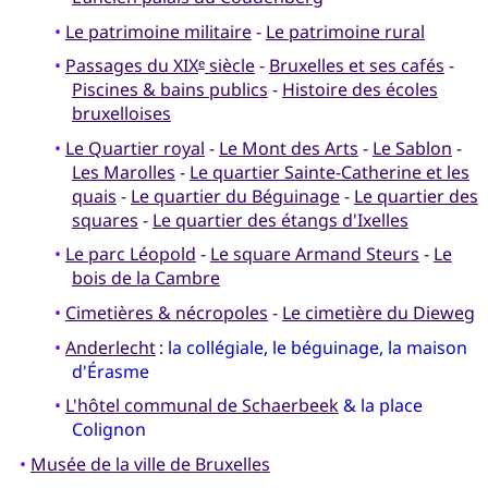
•
Le patrimoine militaire
-
Le patrimoine rural
•
Passages du XIX
siècle
-
Bruxelles et ses cafés
-
e
Piscines & bains publics
-
Histoire des écoles
bruxelloises
•
Le Quartier royal
-
Le Mont des Arts
-
Le Sablon
-
Les Marolles
-
Le quartier Sainte-Catherine et les
quais
-
Le quartier du Béguinage
-
Le quartier des
squares
-
Le quartier des étangs d'Ixelles
•
Le parc Léopold
-
Le square Armand Steurs
-
Le
bois de la Cambre
•
Cimetières & nécropoles
-
Le cimetière du Dieweg
•
Anderlecht
:
la collégiale, le béguinage, la maison
d'Érasme
•
L'hôtel communal de Schaerbeek
& la place
Colignon
•
Musée de la ville de Bruxelles