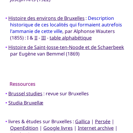
•
Histoire des environs de Bruxelles
:
Description
historique de ces localités qui formaient autrefois
l'ammanie de cette ville
, par Alphonse Wauters
(1855) : I &
II
-
III
-
table alphabétique
•
Histoire de Saint-Josse-ten-Noode et de Schaerbeek
par Eugène van Bemmel (1869)
Ressources
•
Brussel studies
: revue sur Bruxelles
•
Studia Bruxellæ
•
livres & études sur Bruxelles :
Gallica
|
Persée
|
OpenEdition
|
Google livres
|
Internet archive
|