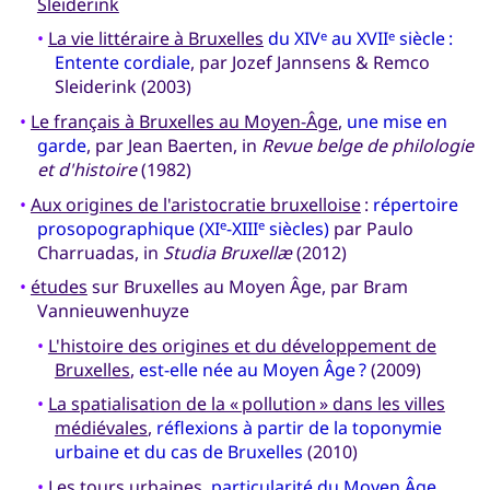
Sleiderink
•
La vie littéraire à Bruxelles
du XIV
au XVII
siècle :
e
e
Entente cordiale
, par Jozef Jannsens & Remco
Sleiderink (2003)
•
Le français à Bruxelles au Moyen-Âge
,
une mise en
garde
, par Jean Baerten, in
Revue belge de philologie
et d'histoire
(1982)
•
Aux origines de l'aristocratie bruxelloise
:
répertoire
prosopographique (XI
-XIII
siècles)
par Paulo
e
e
Charruadas, in
Studia Bruxellæ
(2012)
•
études
sur Bruxelles au Moyen Âge, par Bram
Vannieuwenhuyze
•
L'histoire des origines et du développement de
Bruxelles
,
est-elle née au Moyen Âge ?
(2009)
•
La spatialisation de la « pollution » dans les villes
médiévales
,
réflexions à partir de la toponymie
urbaine et du cas de Bruxelles
(2010)
•
Les tours urbaines
,
particularité du Moyen Âge,