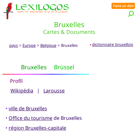
Faire un don
Bruxelles
Cartes & Documents
dictionnaire bruxellois
pays
>
Europe
>
Belgique
> Bruxelles
➤
Bruxelles
Brüssel
Profil
Wikipédia
|
Larousse
•
ville de Bruxelles
•
Office du tourisme
de Bruxelles
•
région Bruxelles-capitale