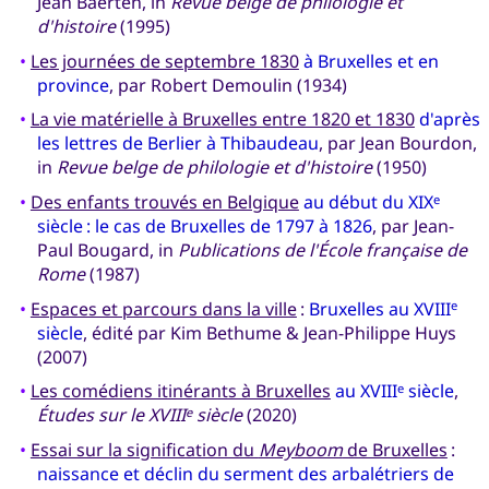
Jean Baerten, in
Revue belge de philologie et
d'histoire
(1995)
•
Les journées de septembre 1830
à Bruxelles et en
province
, par Robert Demoulin (1934)
•
La vie matérielle à Bruxelles entre 1820 et 1830
d'après
les lettres de Berlier à Thibaudeau
, par Jean Bourdon,
in
Revue belge de philologie et d'histoire
(1950)
•
Des enfants trouvés en Belgique
au début du XIX
e
siècle : le cas de Bruxelles de 1797 à 1826
, par Jean-
Paul Bougard, in
Publications de l'École française de
Rome
(1987)
•
Espaces et parcours dans la ville
:
Bruxelles au XVIII
e
siècle
, édité par Kim Bethume & Jean-Philippe Huys
(2007)
•
Les comédiens itinérants à Bruxelles
au XVIII
siècle
,
e
Études sur le XVIII
siècle
(2020)
e
•
Essai sur la signification du
Meyboom
de Bruxelles
:
naissance et déclin du serment des arbalétriers de