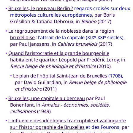
•
Bruxelles, le nouveau Berlin ?
regards croisés sur deux
métropoles culturelles européennes
, par Boris
Grésillon & Tatiana Debroux, in
Belgeo
(2017)
•
Le regroupement de la noblesse dans la région
bruxelloise
:
l'attrait de la capitale (XIX
-XXI
siècles)
,
e
e
par Paul Janssens, in
Cahiers bruxellois
(2017)
•
Quand l'aristocratie et la grande bourgeoisie
habitaient le quartier Léopold
par Frédéric Leroy, in
Revue belge de philologie et d'histoire
(2010)
•
Le plan de l'hôpital Saint-Jean de Bruxelles
(1708)
,
par David Guilardian, in
Revue belge de philologie
et d'histoire
(2011)
•
Bruxelles, une capitale au berceau
par Paul
Bonenfant, in
Annales - économies, sociétés,
civilisations
(1949)
•
L'influence des idéologies francophile et wallingante
sur l'historiographie de Bruxelles
et des Fourons
, par