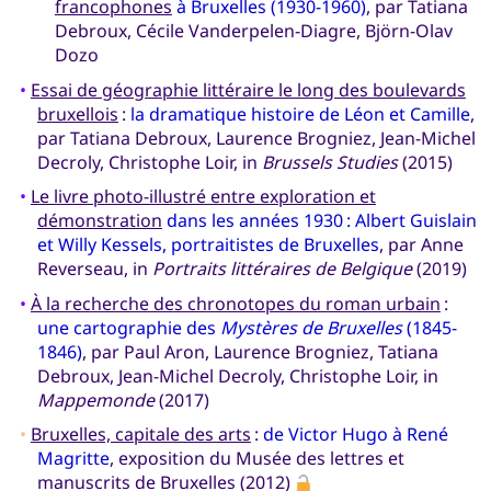
francophones
à Bruxelles (1930-1960)
, par Tatiana
Debroux, Cécile Vanderpelen-Diagre, Björn-Olav
Dozo
•
Essai de géographie littéraire le long des boulevards
bruxellois
:
la dramatique histoire de Léon et Camille
,
par Tatiana Debroux, Laurence Brogniez, Jean-Michel
Decroly, Christophe Loir, in
Brussels Studies
(2015)
•
Le livre photo-illustré entre exploration et
démonstration
dans les années 1930 : Albert Guislain
et Willy Kessels, portraitistes de Bruxelles
, par Anne
Reverseau, in
Portraits littéraires de Belgique
(2019)
•
À la recherche des chronotopes du roman urbain
:
une cartographie des
Mystères de Bruxelles
(1845-
1846)
, par Paul Aron, Laurence Brogniez, Tatiana
Debroux, Jean-Michel Decroly, Christophe Loir, in
Mappemonde
(2017)
•
Bruxelles, capitale des arts
:
de Victor Hugo à René
Magritte
, exposition du Musée des lettres et
manuscrits de Bruxelles (2012)