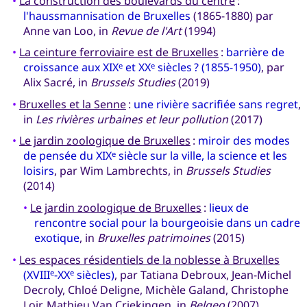
•
La construction des boulevards du centre
:
l'haussmannisation de Bruxelles
(1865-1880) par
Anne van Loo, in
Revue de l'Art
(1994)
•
La ceinture ferroviaire est de Bruxelles
:
barrière de
croissance aux XIX
et XX
siècles ? (1855-1950)
, par
e
e
Alix Sacré, in
Brussels Studies
(2019)
•
Bruxelles et la Senne
:
une rivière sacrifiée sans regret
,
in
Les rivières urbaines et leur pollution
(2017)
•
Le jardin zoologique de Bruxelles
:
miroir des modes
de pensée du XIX
siècle sur la ville, la science et les
e
loisirs
, par Wim Lambrechts, in
Brussels Studies
(2014)
•
Le jardin zoologique de Bruxelles
:
lieux de
rencontre social pour la bourgeoisie dans un cadre
exotique
, in
Bruxelles patrimoines
(2015)
•
Les espaces résidentiels de la noblesse à Bruxelles
(XVIII
-XX
siècles)
, par Tatiana Debroux, Jean-Michel
e
e
Decroly, Chloé Deligne, Michèle Galand, Christophe
Loir, Mathieu Van Criekingen, in
Belgeo
(2007)