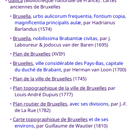
•
Gallica
(Bibliothèque nationale de France) : cartes
anciennes de Bruxelles
•
Bruxella
,
urbs aulicorum frequentia, fontium copia,
magnificentia principalis aulæ
, par Hadrianus
Barlandus (1574)
•
Bruxella
,
nobilissima Brabantiæ civitas
, par J.
Laboureur & Jodocus van der Baren (1695)
•
Plan de Bruxelles
(XVII
)
e
•
Bruxelles
,
ville considérable des Pays-Bas, capitale
du duché de Brabant
, par Herman van Loon (1700)
•
Plan de la ville de Bruxelles
(1745)
•
Plan topographique de la ville de Bruxelles
par
Louis-André Dupuis (1777)
•
Plan routier de Bruxelles
,
avec ses divisions
, par J.-F.
de La Rue (1782)
•
Carte topographique de Bruxelles
et de ses
environs
, par Guillaume de Wautier (1810)