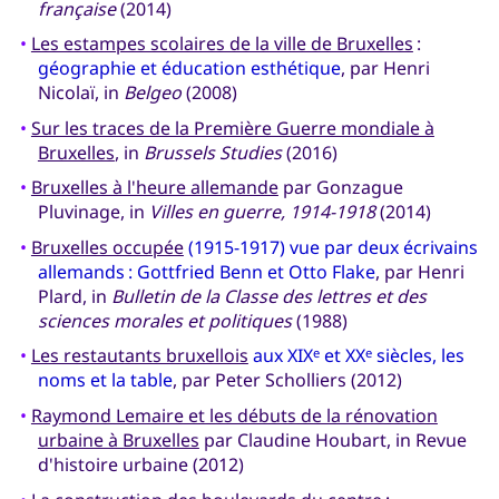
française
(2014)
•
Les estampes scolaires de la ville de Bruxelles
:
géographie et éducation esthétique
, par Henri
Nicolaï, in
Belgeo
(2008)
•
Sur les traces de la Première Guerre mondiale à
Bruxelles
, in
Brussels Studies
(2016)
•
Bruxelles à l'heure allemande
par Gonzague
Pluvinage, in
Villes en guerre, 1914-1918
(2014)
•
Bruxelles occupée
(1915-1917) vue par deux écrivains
allemands : Gottfried Benn et Otto Flake
, par Henri
Plard, in
Bulletin de la Classe des lettres et des
sciences morales et politiques
(1988)
•
Les restautants bruxellois
aux XIX
et XX
siècles, les
e
e
noms et la table
, par Peter Scholliers (2012)
•
Raymond Lemaire et les débuts de la rénovation
urbaine à Bruxelles
par Claudine Houbart, in Revue
d'histoire urbaine (2012)