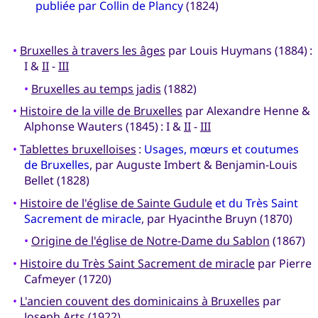
publiée par Collin de Plancy
(1824)
•
Bruxelles à travers les âges
par Louis Huymans (1884) :
I &
II
-
III
•
Bruxelles au temps jadis
(1882)
•
Histoire de la ville de Bruxelles
par Alexandre Henne &
Alphonse Wauters (1845) : I &
II
-
III
•
Tablettes bruxelloises
:
Usages, mœurs et coutumes
de Bruxelles
, par Auguste Imbert & Benjamin-Louis
Bellet (1828)
•
Histoire de l'église de Sainte Gudule
et du Très Saint
Sacrement de miracle
, par Hyacinthe Bruyn (1870)
•
Origine de l'église de Notre-Dame du Sablon
(1867)
•
Histoire du Très Saint Sacrement de miracle
par Pierre
Cafmeyer (1720)
•
L'ancien couvent des dominicains à Bruxelles
par
Joseph Arts (1922)