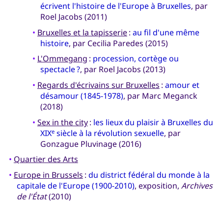
écrivent l'histoire de l'Europe à Bruxelles
, par
Roel Jacobs (2011)
•
Bruxelles et la tapisserie
:
au fil d'une même
histoire
, par Cecilia Paredes (2015)
•
L'Ommegang
:
procession, cortège ou
spectacle ?
, par Roel Jacobs (2013)
•
Regards d'écrivains sur Bruxelles
:
amour et
désamour (1845-1978)
, par Marc Meganck
(2018)
•
Sex in the city
:
les lieux du plaisir à Bruxelles du
XIX
siècle à la révolution sexuelle
, par
e
Gonzague Pluvinage (2016)
•
Quartier des Arts
•
Europe in Brussels
:
du district fédéral du monde à la
capitale de l'Europe (1900-2010)
, exposition,
Archives
de l'État
(2010)