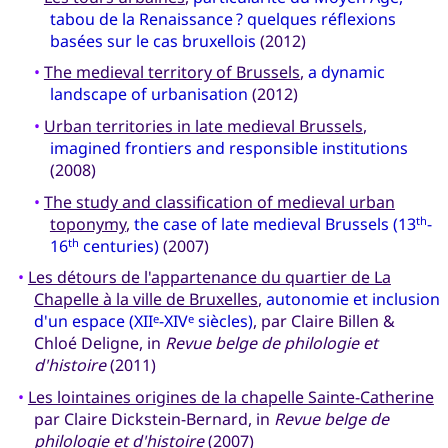
tabou de la Renaissance ? quelques réflexions
basées sur le cas bruxellois
(2012)
•
The medieval territory of Brussels
,
a dynamic
landscape of urbanisation
(2012)
•
Urban territories in late medieval Brussels
,
imagined frontiers and responsible institutions
(2008)
•
The study and classification of medieval urban
toponymy
,
the case of late medieval Brussels (13
-
th
16
centuries)
(2007)
th
•
Les détours de l'appartenance du quartier de La
Chapelle à la ville de Bruxelles
,
autonomie et inclusion
d'un espace (XII
-XIV
siècles)
, par Claire Billen &
e
e
Chloé Deligne, in
Revue belge de philologie et
d'histoire
(2011)
•
Les lointaines origines de la chapelle Sainte-Catherine
par Claire Dickstein-Bernard, in
Revue belge de
philologie et d'histoire
(2007)