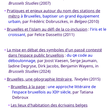
Brussels Studies
(2007)
•
Pratiques et enjeux autour du nom des stations de
métro
à Bruxelles, baptiser un grand équipement
urbain
, par Frédéric Dobruszkes, in
Belgeo
(2010)
•
Bruxelles et l'islam au défi de la co-inclusion
:
l'iris et le
croissant
, par Felice Dassetto (2011)
•
La mise en débat des symboles d'un passé contesté
dans l'espace public bruxellois
:
du
qr
code au
déboulonnage
, par Joost Vaesen, Serge Jaumain,
Iadine Degryse, Dirk Jacobs, Benjamin Wayens, in
Brussels Studies
(2024)
•
Bruxelles, une géographie littéraire
,
Textyles
(2015)
•
Bruxelles à la page
:
une approche littéraire de
l'espace bruxellois au XIX
siècle
, par Tatiana
e
Debroux
•
Les lieux d'habitation des écrivains belges