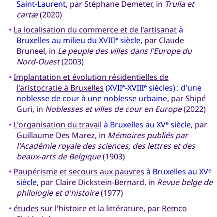
Saint-Laurent
, par Stéphane Demeter, in
Trulla et
cartæ
(2020)
•
La localisation du commerce et de l'artisanat
à
Bruxelles au milieu du XVIII
siècle
, par Claude
e
Bruneel, in
Le peuple des villes dans l'Europe du
Nord-Ouest
(2003)
•
Implantation et évolution résidentielles de
l'aristocratie à Bruxelles
(XVII
-XVIII
siècles) : d'une
e
e
noblesse de cour à une noblesse urbaine
, par Shipé
Guri, in
Noblesses et villes de cour en Europe
(2022)
•
L'organisation du travail
à Bruxelles au XV
siècle
, par
e
Guillaume Des Marez, in
Mémoires publiés par
l'Académie royale des sciences, des lettres et des
beaux-arts de Belgique
(1903)
•
Paupérisme et secours aux pauvres
à Bruxelles au XV
e
siècle
, par Claire Dickstein-Bernard, in
Revue belge de
philologie et d'histoire
(1977)
•
études
sur l'histoire et la littérature, par
Remco