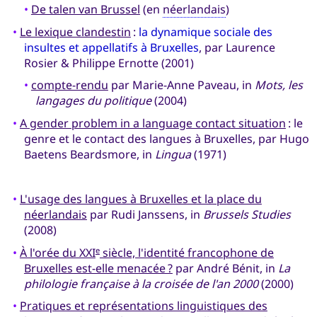
•
De talen van Brussel
(en
néerlandais
)
•
Le lexique clandestin
:
la dynamique sociale des
insultes et appellatifs à Bruxelles
, par Laurence
Rosier & Philippe Ernotte (2001)
•
compte-rendu
par Marie-Anne Paveau, in
Mots, les
langages du politique
(2004)
•
A gender problem in a language contact situation
: le
genre et le contact des langues à Bruxelles, par Hugo
Baetens Beardsmore, in
Lingua
(1971)
•
L'usage des langues à Bruxelles et la place du
néerlandais
par Rudi Janssens, in
Brussels Studies
(2008)
•
À l'orée du XXI
siècle, l'identité francophone de
e
Bruxelles est-elle menacée ?
par André Bénit, in
La
philologie française à la croisée de l'an 2000
(2000)
•
Pratiques et représentations linguistiques des