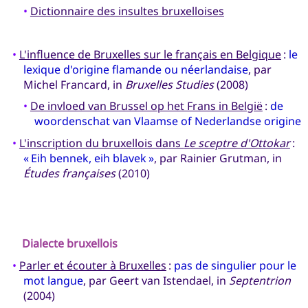
•
Dictionnaire des insultes bruxelloises
•
L'influence de Bruxelles sur le français en Belgique
:
le
lexique d'origine flamande ou néerlandaise
, par
Michel Francard, in
Bruxelles Studies
(2008)
•
De invloed van Brussel op het Frans in België
:
de
woordenschat van Vlaamse of Nederlandse origine
•
L'inscription du bruxellois dans
Le sceptre d'Ottokar
:
« Eih bennek, eih blavek »
, par Rainier Grutman, in
Études françaises
(2010)
Dialecte bruxellois
•
Parler et écouter à Bruxelles
:
pas de singulier pour le
mot langue
, par Geert van Istendael, in
Septentrion
(2004)