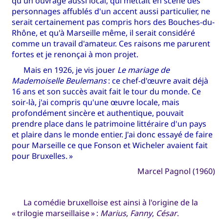
qu'un ouvrage aussi local, qui mettait en scène des
personnages affublés d'un accent aussi particulier, ne
serait certainement pas compris hors des Bouches-du-
Rhône, et qu'à Marseille même, il serait considéré
comme un travail d'amateur. Ces raisons me parurent
fortes et je renonçai à mon projet.
Mais en 1926, je vis jouer
Le mariage de
Mademoiselle Beulemans
: ce chef-d'œuvre avait déjà
16 ans et son succès avait fait le tour du monde. Ce
soir-là, j'ai compris qu'une œuvre locale, mais
profondément sincère et authentique, pouvait
prendre place dans le patrimoine littéraire d'un pays
et plaire dans le monde entier. J'ai donc essayé de faire
pour Marseille ce que Fonson et Wicheler avaient fait
pour Bruxelles. »
Marcel Pagnol (1960)
La comédie bruxelloise est ainsi à l'origine de la
« trilogie marseillaise » :
Marius
,
Fanny
,
César
.