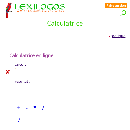
Faire un don
Calculatrice
pratique
➤
Calculatrice en ligne
calcul :
✘
résultat :
+
-
*
/
√