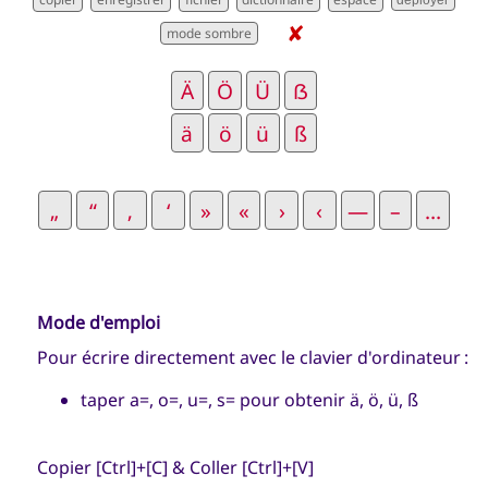
déployer
✘
Mode d'emploi
Pour écrire directement avec le clavier d'ordinateur :
taper a=, o=, u=, s= pour obtenir ä, ö, ü, ß
Copier [Ctrl]+[C] & Coller [Ctrl]+[V]