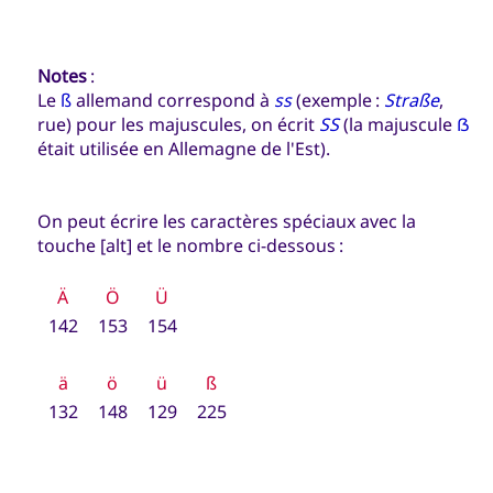
Notes
:
Le
ß
allemand correspond à
ss
(exemple :
Straße
,
rue) pour les majuscules, on écrit
SS
(la majuscule
ẞ
était utilisée en Allemagne de l'Est).
On peut écrire les caractères spéciaux avec la
touche [alt] et le nombre ci-dessous :
Ä
Ö
Ü
142
153
154
ä
ö
ü
ß
132
148
129
225