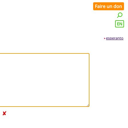
Faire un don
EN
esperanto
➤
✘