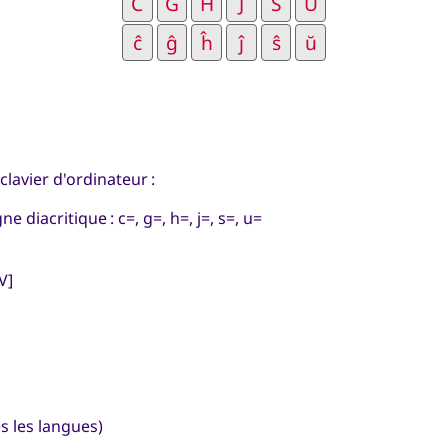
clavier d'ordinateur :
e diacritique : c=, g=, h=, j=, s=, u=
V]
s les langues)