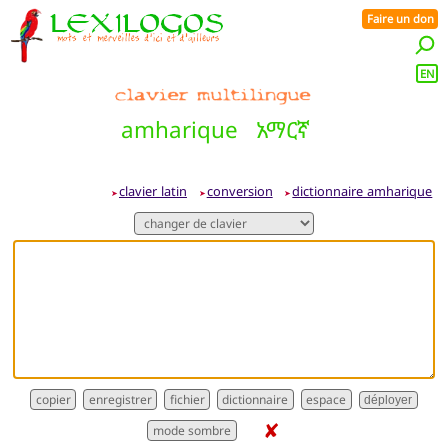
Faire un don
EN
amharique
አማርኛ
clavier latin
conversion
dictionnaire amharique
➤
➤
➤
dictionnaire
déployer
✘