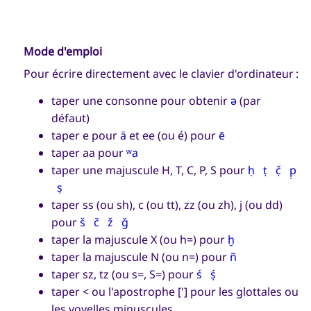
Mode d'emploi
Pour écrire directement avec le clavier d'ordinateur :
taper une consonne pour obtenir
ə
(par
défaut)
taper e pour
ä
et ee (ou é) pour
ē
taper aa pour
ʷa
taper une majuscule H, T, C, P, S pour
ḥ
ṭ
č̣
p̣
ṣ
taper ss (ou sh), c (ou tt), zz (ou zh), j (ou dd)
pour
š
č
ž
ǧ
taper la majuscule X (ou h=) pour
ḫ
taper la majuscule N (ou n=) pour
ñ
taper sz, tz (ou s=, S=) pour
ś
ṣ́
taper < ou l'apostrophe ['] pour les glottales ou
les voyelles minuscules