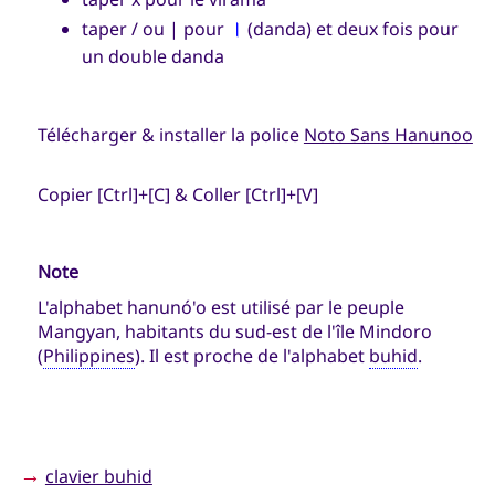
।
taper / ou | pour
(danda) et deux fois pour
un double danda
Télécharger & installer la police
Noto Sans Hanunoo
Copier [Ctrl]+[C] & Coller [Ctrl]+[V]
Note
L'alphabet hanunó'o est utilisé par le peuple
Mangyan, habitants du sud-est de l'île Mindoro
(
Philippines
). Il est proche de l'alphabet
buhid
.
→
clavier buhid