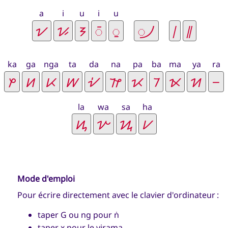
a
i
u
i
u
ka
ga
nga
ta
da
na
pa
ba
ma
ya
ra
la
wa
sa
ha
Mode d'emploi
Pour écrire directement avec le clavier d'ordinateur :
taper G ou ng pour
ṅ
taper x pour le virama