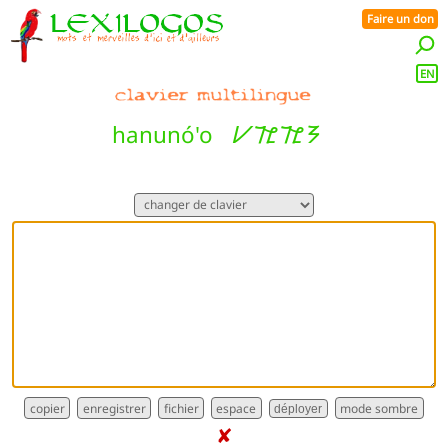
Faire un don
EN
ᜱᜨᜳᜨᜳᜢ
hanunó'o
déployer
✘