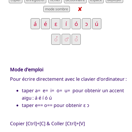
déployer
✘
Mode d'emploi
Pour écrire directement avec le clavier d'ordinateur :
taper a= e= i= o= u= pour obtenir un accent
aigu :
á é í ó ú
taper e== o== pour obtenir
ɛ ɔ
Copier [Ctrl]+[C] & Coller [Ctrl]+[V]