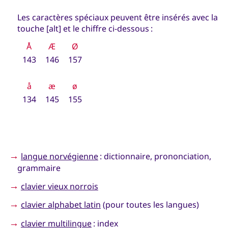
Les caractères spéciaux peuvent être insérés avec la
touche [alt] et le chiffre ci-dessous :
Å
Æ
Ø
143
146
157
å
æ
ø
134
145
155
→
langue norvégienne
: dictionnaire, prononciation,
grammaire
→
clavier vieux norrois
→
clavier alphabet latin
(pour toutes les langues)
→
clavier multilingue
: index