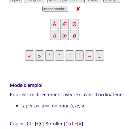
déployer
✘
Mode d'emploi
Pour écrire directement avec le clavier d'ordinateur :
taper a=, a==, o= pour å, æ, ø
Copier [Ctrl]+[C] & Coller [Ctrl]+[V]