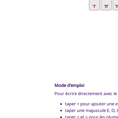
Mode d'emploi
Pour écrire directement avec le 
taper = pour ajouter une 
taper une majuscule E, O, U, 
taper > et < pour les plume