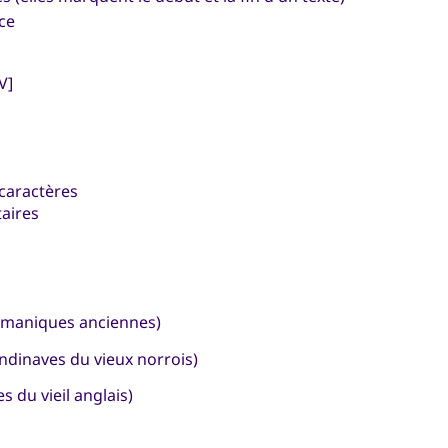
ce
V]
5 caractères
aires
rmaniques anciennes)
ndinaves du vieux norrois)
s du vieil anglais)