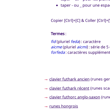
taper - ou _ pour une espa
Copier [Ctrl]+[C] & Coller [Ctrl]+[
Termes
:
fid
(pluriel
feda
) : caractère
aicme
(pluriel
aicmí
) : série de 
forfeda
: caractères supplément
→
clavier futhark ancien
(runes ge
→
clavier futhark récent
(runes sca
→
clavier futhorc anglo-saxon
(rune
→
runes hongrois