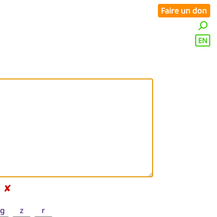
Faire un don
EN
✘
g
z
r