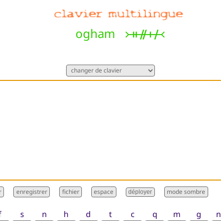
ogham
᚛ᚑᚌᚐᚋ᚜
déployer
f
s
n
h
d
t
c
q
m
g
n