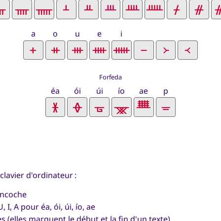
a
o
u
e
i
Forfeda
éa
ói
úi
ío
ae
p
clavier d'ordinateur :
encoche
I, A pour éa, ói, úi, ío, ae
s (elles marquent le début et la fin d'un texte)