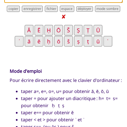
déployer
✘
Mode d'emploi
Pour écrire directement avec le clavier d'ordinateur :
taper a=, e=, o=, u= pour obtenir ā, ē, ō, ū
taper = pour ajouter un diacritique : h= t= s=
pour obtenir
ḥ ṭ ṣ
taper e== pour obtenir
ĕ
taper < et > pour obtenir ʿ et ʾ
taper s== (ou ^s ) pour
š