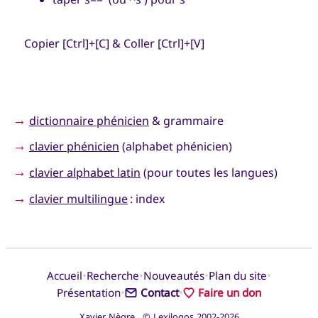
Copier [Ctrl]+[C] & Coller [Ctrl]+[V]
→
dictionnaire phénicien
& grammaire
→
clavier phénicien
(alphabet phénicien)
→
clavier alphabet latin
(pour toutes les langues)
→
clavier multilingue
: index
•
•
•
•
Accueil
Recherche
Nouveautés
Plan du site
•
•
Présentation
Contact
Faire un don
Xavier Nègre © Lexilogos 2002-2026