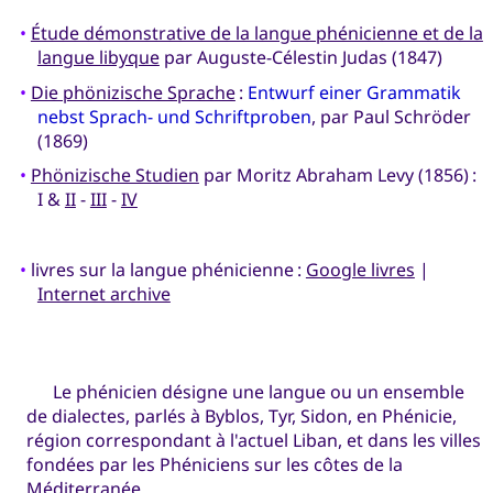
•
Étude démonstrative de la langue phénicienne et de la
langue libyque
par Auguste-Célestin Judas (1847)
•
Die phönizische Sprache
:
Entwurf einer Grammatik
nebst Sprach- und Schriftproben
, par Paul Schröder
(1869)
•
Phönizische Studien
par Moritz Abraham Levy (1856) :
I &
II
-
III
-
IV
•
livres sur la langue phénicienne :
Google livres
|
Internet archive
Le phénicien désigne une langue ou un ensemble
de dialectes, parlés à Byblos, Tyr, Sidon, en Phénicie,
région correspondant à l'actuel Liban, et dans les villes
fondées par les Phéniciens sur les côtes de la
Méditerranée.