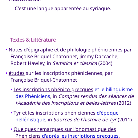
C'est une langue apparentée au
syriaque
.
Textes & Littérature
•
Notes d'épigraphie et de philologie phéniciennes
par
Françoise Briquel-Chatonnet, Jimmy Daccache,
Robert Hawley, in
Semitica et classica
(2004)
•
études
sur les inscriptions phéniciennes, par
Françoise Briquel-Chatonnet
•
Les inscriptions phénico-grecques
et le bilinguisme
des Phéniciens
, in
Comptes rendus des séances de
l'Académie des inscriptions et belles-lettres
(2012)
•
Tyr et les inscriptions phéniciennes
d'époque
hellénistique
, in
Sources de l'histoire de Tyr
(2011)
•
Quelques remarques sur l'onomastique des
Phéniciens
d'après les inscriptions grecques
,