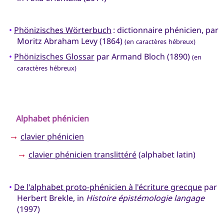
•
Phönizisches Wörterbuch
: dictionnaire phénicien, par
Moritz Abraham Levy (1864)
(en caractères hébreux)
•
Phönizisches Glossar
par Armand Bloch (1890)
(en
caractères hébreux)
Alphabet phénicien
→
clavier phénicien
→
clavier phénicien translittéré
(alphabet latin)
•
De l'alphabet proto-phénicien à l'écriture grecque
par
Herbert Brekle, in
Histoire épistémologie langage
(1997)