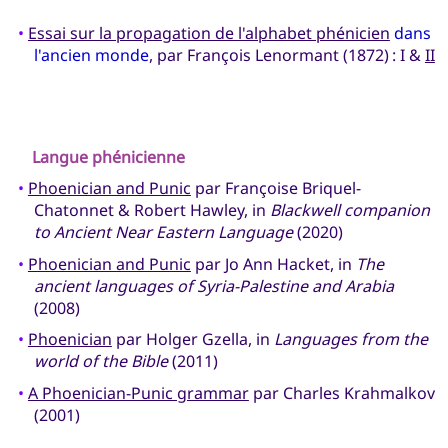
•
Essai sur la propagation de l'alphabet phénicien
dans
l'ancien monde
, par François Lenormant (1872) : I &
II
Langue phénicienne
•
Phoenician and Punic
par Françoise Briquel-
Chatonnet & Robert Hawley, in
Blackwell companion
to Ancient Near Eastern Language
(2020)
•
Phoenician and Punic
par Jo Ann Hacket, in
The
ancient languages of Syria-Palestine and Arabia
(2008)
•
Phoenician
par Holger Gzella, in
Languages from the
world of the Bible
(2011)
•
A Phoenician-Punic grammar
par Charles Krahmalkov
(2001)