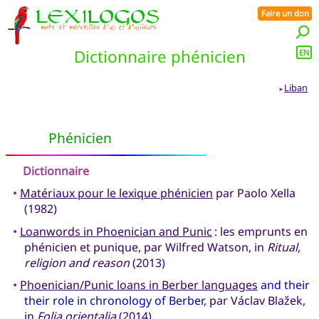
Faire un don
Dictionnaire phénicien
EN
Liban
➤
Phénicien
Dictionnaire
•
Matériaux pour le lexique phénicien
par Paolo Xella
(1982)
•
Loanwords in Phoenician and Punic
: les emprunts en
phénicien et punique, par Wilfred Watson, in
Ritual,
religion and reason
(2013)
•
Phoenician/Punic loans in Berber languages
and their
their role in chronology of Berber
, par Václav Blažek,
in
Folia orientalia
(2014)