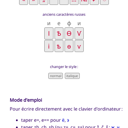
anciens caractères russes
и
е
ф
и
changer le style :
Mode d'emploi
Pour écrire directement avec le clavier d'ordinateur :
taper e=, e== pour
ё
,
э
taper zh, ch, sh (ou z=, c=, s=) pour ž, č, š :
ж
,
ч
,