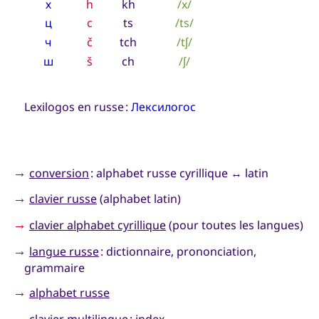
х
h
kh
/x/
ц
c
ts
/ts/
ч
č
tch
/tʃ/
ш
š
ch
/ʃ/
Lexilogos en russe :
Лексилогос
→
conversion
: alphabet russe cyrillique ↔ latin
→
clavier russe
(alphabet latin)
→
clavier alphabet cyrillique
(pour toutes les langues)
→
langue russe
: dictionnaire, prononciation,
grammaire
→
alphabet russe
→
clavier multilingue
: index