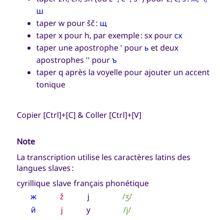
ш
taper w pour šč :
щ
taper x pour h, par exemple : sx pour
сх
taper une apostrophe ' pour
ь
et deux
apostrophes '' pour
ъ
taper q après la voyelle pour ajouter un accent
tonique
Copier [Ctrl]+[C] & Coller [Ctrl]+[V]
Note
La transcription utilise les caractères latins des
langues slaves :
cyrillique
slave
français
phonétique
ж
ž
j
/ʒ/
й
j
y
/j/