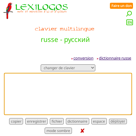
Faire un don
EN
russe - русский
conversion
dictionnaire russe
➤
➤
dictionnaire
déployer
✘