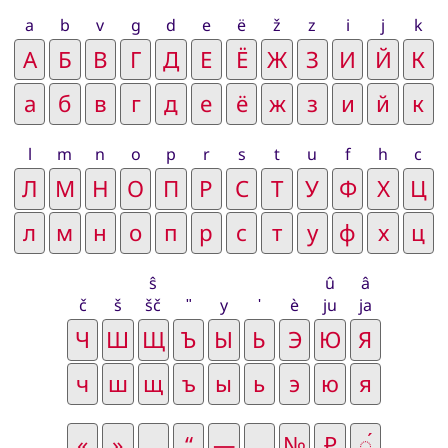
a
b
v
g
d
e
ë
ž
z
i
j
k
l
m
n
o
p
r
s
t
u
f
h
c
ŝ
û
â
č
š
šč
ʺ
y
ʹ
è
ju
ja