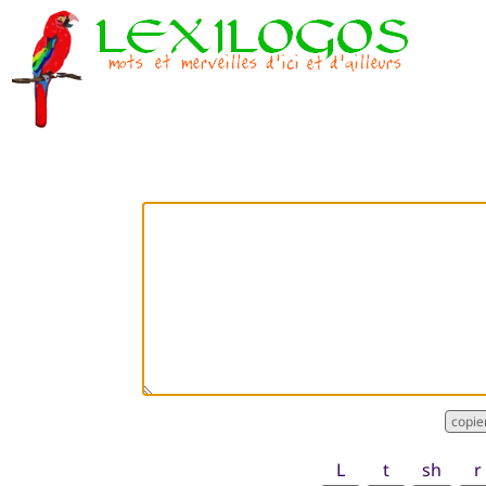
L
t
sh
r