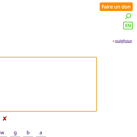
Faire un don
EN
ouïghour
➤
✘
w
g
b
a