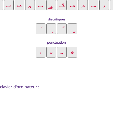
diacritiques
ponctuation
clavier d'ordinateur :