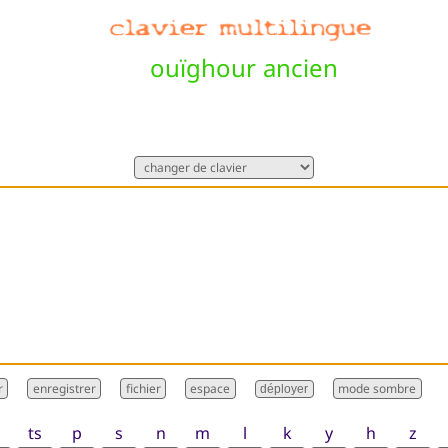
ouïghour ancien
déployer
ts
p
s
n
m
l
k
y
h
z