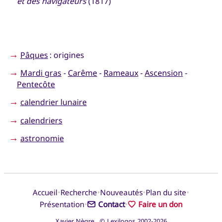
et des navigateurs
(1817)
→
Pâques
: origines
→
Mardi gras
-
Carême
-
Rameaux
-
Ascension
-
Pentecôte
→
calendrier lunaire
→
calendriers
→
astronomie
•
•
•
•
Accueil
Recherche
Nouveautés
Plan du site
•
•
Présentation
Contact
Faire un don
Xavier Nègre © Lexilogos 2002-2026