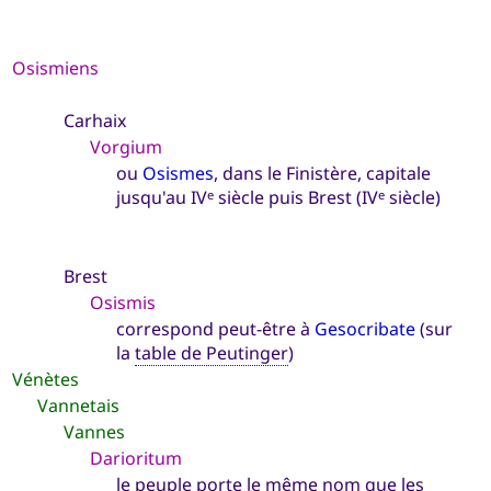
Osismiens
Carhaix
Vorgium
ou
Osismes
, dans le Finistère, capitale
jusqu'au IV
siècle puis Brest (IV
siècle)
e
e
Brest
Osismis
correspond peut-être à
Gesocribate
(sur
la
table de Peutinger
)
Vénètes
Vannetais
Vannes
Darioritum
le peuple porte le même nom que les