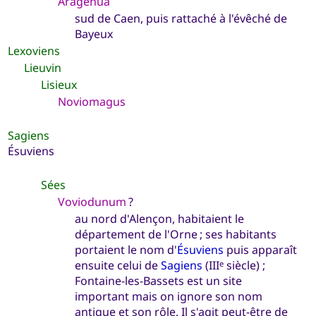
Aragenua
sud de Caen, puis rattaché à l'évêché de
Bayeux
Lexoviens
Lieuvin
Lisieux
Noviomagus
Sagiens
Ésuviens
Sées
Voviodunum
?
au nord d'Alençon, habitaient le
département de l'Orne ; ses habitants
portaient le nom d'
Ésuviens
puis apparaît
ensuite celui de
Sagiens
(III
siècle) ;
e
Fontaine-les-Bassets est un site
important mais on ignore son nom
antique et son rôle. Il s'agit peut-être de