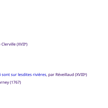
Clerville (XVII
)
e
 sont sur lesdites rivières
, par Réveillaud (XVIII
)
e
arney (1767)