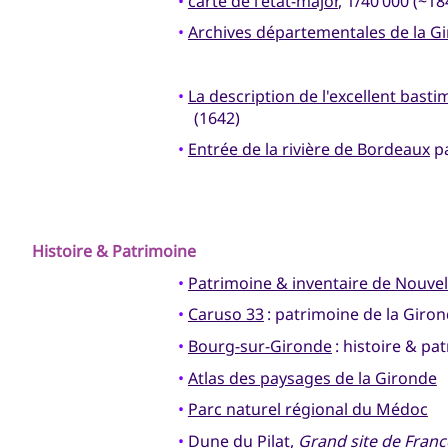
•
carte de l'état-major
, 1/40 000 (~18
•
Archives départementales de la G
•
La description de l'excellent bast
(1642)
•
Entrée de la rivière de Bordeaux
pa
Histoire & Patrimoine
•
Patrimoine & inventaire de Nouvel
•
Caruso 33
: patrimoine de la Giro
•
Bourg-sur-Gironde
: histoire & pa
•
Atlas des paysages de la Gironde
•
Parc naturel régional du Médoc
•
Dune du Pilat
,
Grand site de Franc