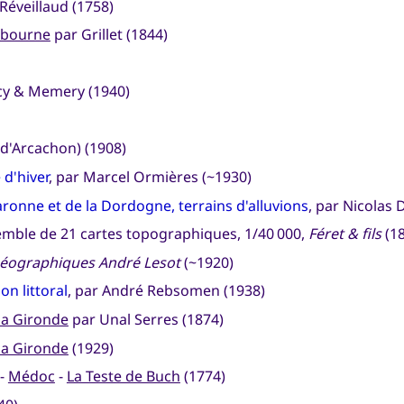
Réveillaud (1758)
Libourne
par Grillet (1844)
y & Memery (1940)
 d'Arcachon) (1908)
 d'hiver
, par Marcel Ormières (~1930)
aronne et de la Dordogne, terrains d'alluvions
, par Nicolas
emble de 21 cartes topographiques, 1/40 000,
Féret & fils
(18
géographiques André Lesot
(~1920)
on littoral
, par André Rebsomen (1938)
la Gironde
par Unal Serres (1874)
la Gironde
(1929)
-
Médoc
-
La Teste de Buch
(1774)