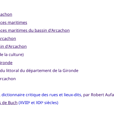
rcachon
aces maritimes
ces maritimes du bassin d'Arcachon
'Arcachon
sin d'Arcachon
e la culture)
Gironde
s du littoral du département de la Gironde
Arcachon
,
dictionnaire critique des rues et lieux-dits
, par Robert Auf
ys de Buch
(XVIII
et XIX
siècles)
e
e