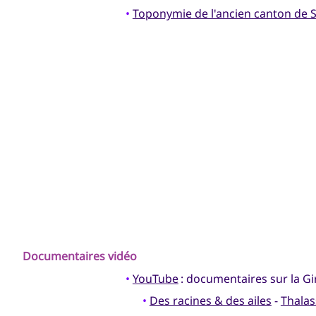
•
Toponymie de l'ancien canton de 
Documentaires vidéo
•
YouTube
: documentaires sur la G
•
Des racines & des ailes
-
Thalas