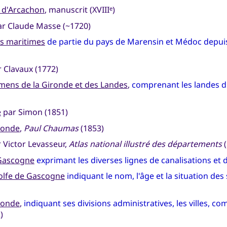
 d'Arcachon
, manuscrit (XVIII
)
e
r Claude Masse (~1720)
s maritimes
de partie du pays de Marensin et Médoc depuis 
 Clavaux (1772)
emens de la Gironde et des Landes
,
comprenant les landes d
e
par Simon (1851)
ronde
,
Paul Chaumas
(1853)
 Victor Levasseur,
Atlas national illustré des départements
(
 Gascogne
exprimant les diverses lignes de canalisations et 
olfe de Gascogne
indiquant le nom, l'âge et la situation de
ronde
,
indiquant ses divisions administratives, les villes, 
)