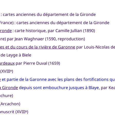
 : cartes anciennes du département de la Gironde
France) : cartes anciennes du département de la Gironde
Gironde
: carte historique, par Camille Jullian (1890)
e) par Jean Waghnaer (1590, reproduction)
s et du cours de la rivière de Garonne
par Louis-Nicolas de 
 de Leyge à Biele
ourdeaux
par Pierre Duval (1659)
(XVIII
)
e
e
et partie de la Garonne avec les plans des fortifications qui
la Gironde
depuis sont embouchure jusques à Blaye
, par Ke
chure)
(Arcachon)
nuscrit (XVIII
)
e