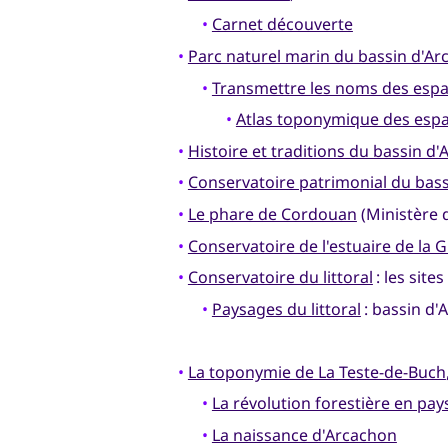
•
Carnet découverte
•
Parc naturel marin du bassin d'A
•
Transmettre les noms des esp
•
Atlas toponymique des espa
•
Histoire et traditions du bassin d
•
Conservatoire patrimonial du bas
•
Le phare de Cordouan
(Ministère d
•
Conservatoire de l'estuaire de la 
•
Conservatoire du littoral
: les site
•
Paysages du littoral
: bassin d'
•
La toponymie de La Teste-de-Buch
•
La révolution forestière en pa
•
La naissance d'Arcachon