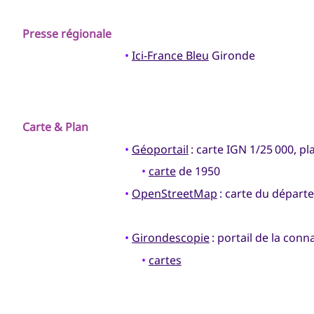
Presse régionale
•
Ici-France Bleu
Gironde
Carte & Plan
•
Géoportail
: carte IGN 1/25 000, p
•
carte
de 1950
•
OpenStreetMap
: carte du départ
•
Girondescopie
: portail de la conn
•
cartes