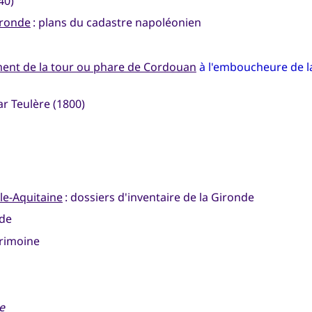
40)
ironde
: plans du cadastre napoléonien
iment de la tour ou phare de Cordouan
à l'emboucheure de l
r Teulère (1800)
le-Aquitaine
: dossiers d'inventaire de la Gironde
nde
trimoine
e